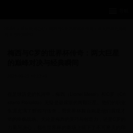
导航
HOME
>
球队表现总结
>
梅西与C罗的世界杯传奇：两大巨星的巅峰
对决与经典瞬间
梅西与C罗的世界杯传奇：两大巨星
的巅峰对决与经典瞬间
2025-06-25 10:23:46
在足球历史的长河中，梅西（Lionel Messi）和C罗（Cri
stiano Ronaldo）无疑是最耀眼的两颗巨星。他们的职业
生涯充满了辉煌与传奇，而世界杯舞台则是他们展现才
华的终极战场。无论是梅西的灵巧与创造力，还是C罗的
力量与决心，都在世界杯的赛场上留下了不可磨灭的印