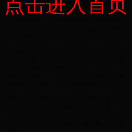
点击进入首页
梅西和C罗的世界杯对决不仅仅是个人能力的较量，更是
两种不同足球风格的碰撞。梅西以其细腻的脚法和无与
伦比的视野著称，而C罗则凭借惊人的速度和强大的身体
素质征服了无数球迷。他们的每一次交锋都成为足球史
上的经典瞬间。
尽管梅西和C罗的世界杯之旅都未能以夺冠告终，但他们
的表现足以载入史册。梅西在2022年卡塔尔世界杯上终
于圆梦，带领阿根廷队夺得大力神杯，为自己的职业生
涯画上了完美的句号。而C罗则在2022年世界杯后宣布
退出国家队，结束了自己长达20年的国家队生涯。
梅西和C罗的世界杯故事不仅仅是关于胜利与失败，更是
关于坚持与奋斗的传奇。他们的每一次奔跑、每一次射
门、每一次庆祝，都成为了球迷心中永恒的回忆。无论
未来如何，梅西和C罗的名字都将永远铭刻在世界杯的历
史中。