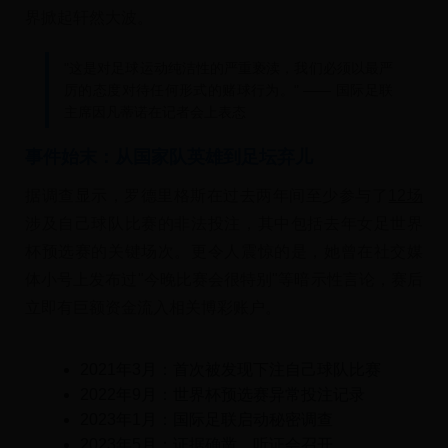
界掀起轩然大波。
"这是对足球运动纯洁性的严重亵渎，我们必须以最严
厉的态度对待任何形式的赌球行为。" —— 国际足联
主席因凡蒂诺在记者会上表态
事件始末：从国家队英雄到足坛弃儿
据调查显示，罗德里格斯在过去两年间至少参与了
12场
涉及自己球队比赛的非法投注，其中包括去年女足世界
杯预选赛的关键场次。更令人震惊的是，她曾在社交媒
体小号上发布过"今晚比赛会很特别"等暗示性言论，赛后
立即有巨额资金流入相关博彩账户。
2021年3月：首次被发现下注自己球队比赛
2022年9月：世界杯预选赛异常投注记录
2023年1月：国际足联启动秘密调查
2023年5月：证据确凿，听证会召开