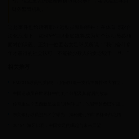
号。但更重要的是如何预防此类事件，建议建立球员
财务监管机制。"
这起事件也给所有职业运动员敲响警钟：在体育博彩合
法化浪潮下，如何守住职业底线将成为每个运动员必须
面对的课题。正如一位匿名女足球员所说："我们奋斗多
年才赢得的社会认可，不能被少数人的贪念毁于一旦。"
相关推荐
FM2015球员气质解析：如何打造一支精神属性强大的世界杯冠军队伍
中国运动员在世界杯中的奖金分配及其背后的故事
传奇重生？巴西新星被誉"贝利转世"，他能带领桑巴军团重返巅峰吗？
东莞银行球员照片名字曝光，揭秘他们的世界杯备战之路
2019年海牙比赛：中国女足的崛起与未来展望