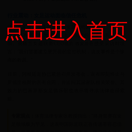
行业震动：女足运动面临信任危机
点击进入首页
这起丑闻给正在蓬勃发展的女足运动蒙上阴影。多位业
内人士表示，相比男足，女足领域的监管体系仍显薄
弱。英格兰女超联赛CEO
在接受采访时坦
凯莉·西蒙斯
言："我们需要建立更完善的监控机制，这次事件是个惨
痛的教训。"
目前，阿根廷足协已紧急召开发布会，宣布即刻终止与
罗德里格斯的所有合同，并追回其国家队相关荣誉。其
效力的巴塞罗那女足俱乐部也表示将寻求法律途径索
赔。
专家观点：
体育法律专家张教授指出："终身禁赛在女
足领域极为罕见，这表明国际足联正在传递零容忍信