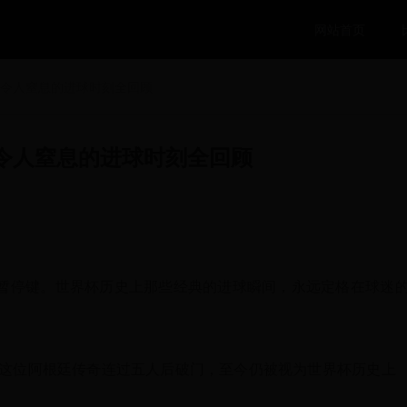
网站首页
令人窒息的进球时刻全回顾
令人窒息的进球时刻全回顾
暂停键。世界杯历史上那些经典的进球瞬间，永远定格在球迷
格兰，这位阿根廷传奇连过五人后破门，至今仍被视为世界杯历史上