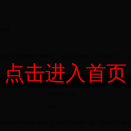
力神杯
兰队长贝克汉姆曾这样评价，"你永远不知道下一秒会发生什么
点击进入首页
球员
卡洛斯·阿尔贝托
齐达内
家的荣耀和球迷的期待。当皮球入网的那一刻，无论你支持哪