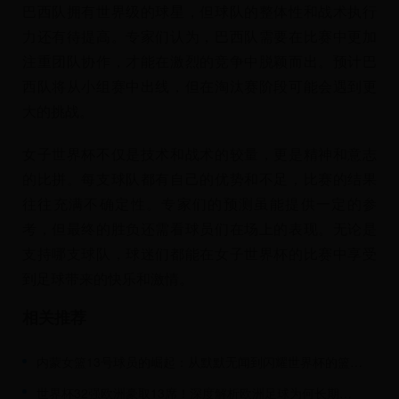
巴西队拥有世界级的球星，但球队的整体性和战术执行
力还有待提高。专家们认为，巴西队需要在比赛中更加
注重团队协作，才能在激烈的竞争中脱颖而出。预计巴
西队将从小组赛中出线，但在淘汰赛阶段可能会遇到更
大的挑战。
女子世界杯不仅是技术和战术的较量，更是精神和意志
的比拼。每支球队都有自己的优势和不足，比赛的结果
往往充满不确定性。专家们的预测虽能提供一定的参
考，但最终的胜负还需看球员们在场上的表现。无论是
支持哪支球队，球迷们都能在女子世界杯的比赛中享受
到足球带来的快乐和激情。
相关推荐
内蒙女篮13号球员的崛起：从默默无闻到闪耀世界杯的篮球新星
世界杯32强欧洲豪取13席！深度解析欧洲足球为何长期称霸世界足坛