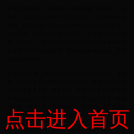
在最新的预测中，欧洲强队法国女足被广泛看好。专家
指出，法国队不仅拥有一流的进攻能力，防守端也十分
稳固，预计在接下来的小组赛中将以大比分战胜对手。
与此同时，美国女足作为卫冕冠军，其表现同样备受期
待。分析认为，美国队的阵容深度和比赛经验将帮助她
们在淘汰赛阶段走得更远，预测她们将顺利晋级，并有
望在决赛中亮相。
亚洲球队方面，中国女足的表现尤为值得关注。近年
来，中国女足通过不断的努力和进步，逐渐成为国际足
坛的一支重要力量。专家预测，中国女足将在小组赛中
展现出色的团队配合和个人技术，有望以小组第一的成
点击进入首页
绩出线。不过，面对强大的对手，中国女足也需要在防
守上更加专注，以应对可能的挑战。
对于南美球队来说，巴西女足的预测则相对复杂。尽管