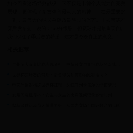
如今回看这场经典战役，它不仅是韦德个人能力的完美
展现，更体现了竞技体育最动人的精神——在最重要的
时刻，最伟大的球员会绽放最耀眼的光芒。正如韦德在
赛后发布会上说的："50分很酷，但赢球才是最重要的。
我们保住了季后赛的希望，这才是今晚真正的意义。"
相关推荐
广州恒大近期比赛表现分析：中超联赛与亚冠赛场的双线作战回顾
世界杯篮球赛的背后：后备球员如何影响比赛走向？
申花外援罗梅罗世界杯征程：从虹口到卡塔尔的绿茵梦想
女足闪耀世界杯：女生与女生的比赛视频记录激情时刻
赵楠篮球运动员闪耀世界杯：从国内赛场到国际舞台的飞跃