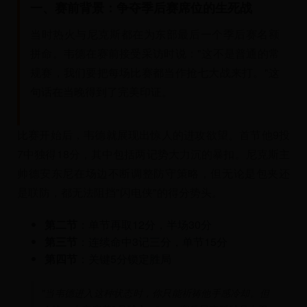
一、赛前背景：争夺季后赛席位的生死战
当时热火与尼克斯都在为东部最后一个季后赛名额
拼命。韦德在赛前接受采访时说："这不是普通的常
规赛，我们要把每场比赛都当作抢七大战来打。"这
句话在当晚得到了完美印证。
比赛开始后，韦德就展现出惊人的进攻欲望。首节他9投
7中独得18分，其中包括两记势大力沉的暴扣。尼克斯主
帅德安东尼在场边不断调整防守策略，但无论是包夹还
是联防，都无法阻挡"闪电侠"的得分势头。
第二节
：单节再取12分，半场30分
第三节
：连续命中3记三分，单节15分
第四节
：关键5分锁定胜局
"当韦德进入这种状态时，你只能祈祷他手感冷却。但