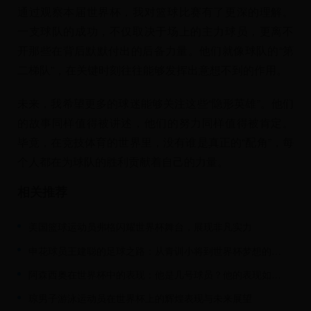
通过观察本届世界杯，我对篮球比赛有了更深的理解。
一支球队的成功，不仅取决于场上的主力球员，更离不
开那些在背后默默付出的后备力量。他们就像球队的“第
二梯队”，在关键时刻往往能够发挥出意想不到的作用。
未来，我希望更多的球迷能够关注这些“隐形英雄”。他们
的故事同样值得被讲述，他们的努力同样值得被肯定。
毕竟，在竞技体育的世界里，没有谁是真正的“配角”，每
个人都在为球队的胜利贡献着自己的力量。
相关推荐
美国篮球运动员弗格闪耀世界杯舞台，展现非凡实力
申花球员王建聪的足球之路：从青训小将到世界杯梦想的追逐者
阿森西奥在世界杯中的表现：他是几号球员？他的表现如何？
琼男子游泳运动员在世界杯上的辉煌表现与未来展望