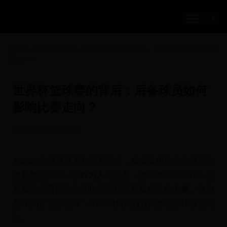
导航
HOME
>
比赛胜负分析
>
世界杯篮球赛的背后：后备球员如何影响比
赛走向？
世界杯篮球赛的背后：后备球员如何
影响比赛走向？
2025-04-25 03:04:00
在2023年篮球世界杯的赛场上，每支队伍的主力球员自
然是焦点所在，但鲜为人知的是，那些坐在替补席上的
后备球员同样在为球队的胜利贡献着自己的力量。他们
是球队的“隐形英雄”，在关键时刻往往能够改变比赛的走
向。