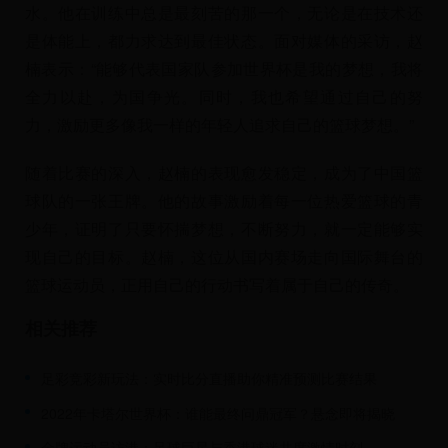
水。他在训练中总是最刻苦的那一个，无论是在技术还
是体能上，都力求达到最佳状态。面对媒体的采访，赵
楠表示：“能够代表国家队参加世界杯是我的梦想，我将
全力以赴，为国争光。同时，我也希望通过自己的努
力，激励更多像我一样的年轻人追求自己的篮球梦想。”
随着比赛的深入，赵楠的表现愈发稳定，成为了中国篮
球队的一张王牌。他的故事激励着每一位热爱篮球的青
少年，证明了只要怀揣梦想，不断努力，就一定能够实
现自己的目标。赵楠，这位从国内赛场走向国际舞台的
篮球运动员，正用自己的行动书写着属于自己的传奇。
相关推荐
足彩竞彩新玩法：实时比分直播助你精准预测比赛结果
2022年卡塔尔世界杯：谁能最终问鼎冠军？悬念即将揭晓
金牌运动员访港：足球巨星与香港球迷共度激情时刻