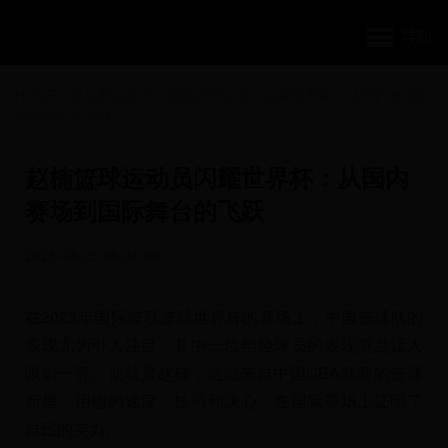
导航
HOME
>
球员赛后点评
>
赵楠篮球运动员闪耀世界杯：从国内赛场到
国际舞台的飞跃
赵楠篮球运动员闪耀世界杯：从国内
赛场到国际舞台的飞跃
2025-04-25 08:24:00
在2023年国际篮联篮球世界杯的赛场上，中国篮球队的
表现尤为引人注目，其中一位年轻球员的表现更是让人
眼前一亮。他就是赵楠，这位来自中国CBA联赛的篮球
新星，用他的速度、技巧和决心，在国际赛场上证明了
自己的实力。