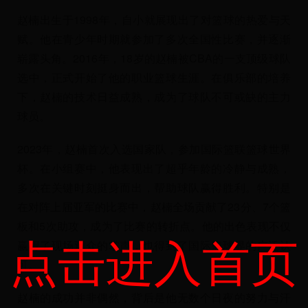
赵楠出生于1998年，自小就展现出了对篮球的热爱与天
赋。他在青少年时期就参加了多次全国性比赛，并逐渐
崭露头角。2016年，18岁的赵楠被CBA的一支顶级球队
选中，正式开始了他的职业篮球生涯。在俱乐部的培养
下，赵楠的技术日益成熟，成为了球队不可或缺的主力
球员。
2023年，赵楠首次入选国家队，参加国际篮联篮球世界
杯。在小组赛中，他表现出了超乎年龄的冷静与成熟，
多次在关键时刻挺身而出，帮助球队赢得胜利。特别是
在对阵上届亚军的比赛中，赵楠全场贡献了23分、7个篮
板和5次助攻，成为了比赛的转折点。他的出色表现不仅
点击进入首页
赢得了现场观众的掌声，也得到了国际篮球界的广泛认
可。
赵楠的成功并非偶然，背后是他无数个日夜的努力与汗