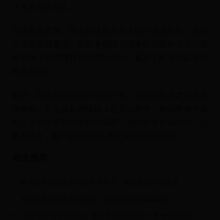
了更多人的关注。
在国家队层面，陈志钊也曾多次入选中国国家队，参加
了多项重要赛事。虽然未能成为国家队的绝对主力，但
他在场上的拼搏精神和团队意识，赢得了教练和队友们
的高度评价。
如今，陈志钊虽然已经年过三旬，但他的足球梦想依然
燃烧着。无论是在训练场上还是比赛中，他始终保持着
对足球的热爱和对胜利的渴望。他的故事告诉我们，只
要不放弃，每一步都能成为通往成功的坚实步伐。
相关推荐
速滑比赛韩国选手展现非凡实力，国际赛场再创佳绩
火箭队所有比赛视频回顾：从经典对决到巅峰时刻
2022年卡塔尔世界杯：谁能最终问鼎冠军？悬念即将揭晓