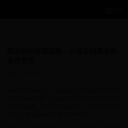
导航
HOME
>
比赛胜负分析
>
陈志钊的绿茵征程：从低谷到重生的足球梦
想
陈志钊的绿茵征程：从低谷到重生的
足球梦想
2025-04-26 01:32:21
在中国足球的舞台上，陈志钊这个名字或许并不如某些
球星那样家喻户晓，但他却以自己的方式书写着属于自
己的足球故事。从年少时的初露锋芒，到职业生涯的几
度沉浮，陈志钊的故事充满了坚持与梦想。