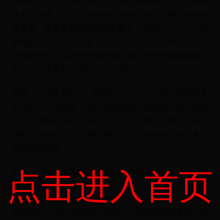
1988年出生于广东的陈志钊，从小就展现出了对足球的
热爱与天赋。在青少年时期，他就已经在全国范围内崭
露头角，被多家俱乐部的球探看中。2005年，年仅17岁
的他加入了广州日之泉，正式开始了职业足球生涯。在
那段时间里，陈志钊凭借出色的脚下技术和敏锐的场上
意识，迅速成为了球队的主力中场。
然而，足球生涯并非一帆风顺。2011年，陈志钊加盟了
中超豪门北京国安，但在这里他并没有获得太多出场机
会，逐渐被边缘化。随后的几年里，他先后效力于多支
球队，虽然在一些比赛中表现不俗，但始终未能迎来职
业生涯的巅峰。
点击进入首页
2017年，陈志钊加盟了中甲球队北京北控，这一次，他
终于迎来了职业生涯的转折点。在北京北控，陈志钊重
新找回了自信，不仅在中场位置上发挥出色，还多次在
关键时刻为球队贡献进球和助攻。他的表现也逐渐引起