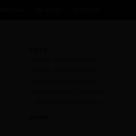
比赛胜负分析
球队表现总结
球员赛后点评
最新文章
安吉比赛：世界杯赛场上的激情与荣耀
安吉比赛：世界杯赛场上的激情与荣耀
2023年东亚杯韩国队比赛时间表及赛前分析
FM2014球员关系揭秘：如何在世界杯赛场打造无敌团队默契
世
1982年巴西世界杯：经典赛事回放与永恒记忆
克
友情链接