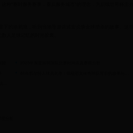
这种"赛时服务赛事，赛后服务城市"的理念，为后续世界杯主
留下的涂鸦墙，听到当地导游讲述安贞焕金球绝杀的故事。这
无数人足球记忆的时光胶囊。
回顾
2023年东亚杯韩国队比赛时间表及赛前分析
果
86年凯尔特人球员名单：揭秘那支传奇球队背后的故事与荣耀
2015年世锦赛乒乓球巅峰对决：马龙与方博的传奇之战回顾
深度分析