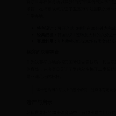
首尔世界杯体育场以其独特的"韩国传统风筝"造型
场馆，在揭幕战就见证了卫冕冠军法国队的爆冷失
门举办地。
特色设计：
可开合式顶棚能在30分钟内完
经典战役：
韩国队2-1逆转意大利的八分之
赛后利用：
年均举办超过200场各类文体活
横滨的决赛舞台
作为决赛举办地的横滨国际综合竞技场，其波浪形
体育场，在决赛日见证了罗纳尔多梅开二度帮助
是亚洲足坛的标杆。
"当卡恩跪倒在草皮上的那个瞬间，这座体育场就
遗产与启示
韩日世界杯的20座体育场中，有12座是专门为