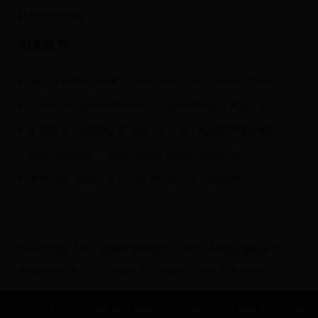
队的传奇与魅力。
相关推荐
荷兰与美国在世锦赛上的激烈对决：战术分析与比赛回顾
广州恒大近期比赛表现分析：中超联赛与亚冠赛场的双线作战回顾
申花球员王建聪的足球之路：从青训小将到世界杯梦想的追逐者
世界杯强弱队6：揭秘传统强队的衰落与新贵的崛起
金牌运动员访港：足球巨星与香港球迷共度激情时刻
2014巴西世界杯：德国绝杀阿根廷，历史性时刻的深度解析
韦德50分传奇之战：回顾热火队史最伟大的个人表演时刻
Copyright © 2022 世界杯决赛圈|沙特世界杯直播|世界杯赛后分析网