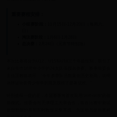
重要赛程安排：
小组赛阶段：
11月15日-12月20日（每周六、
日）
淘汰赛阶段：
1月6日-1月28日
总决赛：
2月24日（元宵节特别场）
本次比赛将分为U12、U15和U18三个年龄组别，吸引了
来自全市16所中小学的24支队伍报名参赛。赛事组委会
主任王教练表示："今年参赛队伍数量创历史新高，说明
冰球运动在青少年中的普及取得了显著成效。"
特别值得一提的是，本届赛事将首次采用
的创
"冰球+科技"
新模式。组委会与天津理工大学合作，将在比赛中测试
新型智能护具和实时数据采集系统，为运动员提供更科