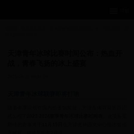
导航
HOME
>
球员赛后点评
>
天津青年冰球比赛时间公布：热血开战，青
春飞扬的冰上盛宴
天津青年冰球比赛时间公布：热血开
战，青春飞扬的冰上盛宴
2025-04-25 00:51:20
天津青年冰球联赛即将打响
随着冬季运动在国内的蓬勃发展，天津市体育局近日正
式公布了
2023-2024赛季青年冰球比赛时间表
。这项备受
期待的赛事将于
11月15日
在天津奥林匹克中心滑冰馆拉
开帷幕，持续至明年2月底。