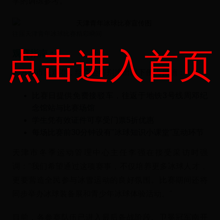
学的训练参考。
往届天津青年冰球比赛精彩瞬间
点击进入首页
观赛指南：
为方便市民观赛，组委会特别推出以下便民措施：
比赛日提供免费接驳车，往返于地铁3号线周邓纪
念馆站与比赛场馆
学生凭有效证件可享受门票5折优惠
每场比赛前30分钟设有"冰球知识小课堂"互动环节
天津市冬季运动管理中心主任李强在接受采访时强
调："我们希望通过这项赛事，不仅培养更多冰球人才，
更要营造全民参与冰雪运动的良好氛围。比赛期间还将
同步举办冰球装备展和青少年冰球体验活动。"
目前，各参赛队伍已进入最后备战阶段。卫冕冠军南开