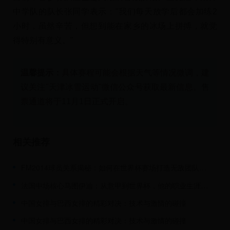
中学队的队长张同学表示："我们每天放学后都会加练2
小时，虽然辛苦，但想到能在家乡的冰场上拼搏，就觉
得特别有意义。"
温馨提示：
具体赛程可能会根据天气等情况微调，建
议关注"天津冰雪运动"微信公众号获取最新信息。售
票通道将于11月1日正式开启。
相关推荐
FM2014球员关系揭秘：如何在世界杯赛场打造无敌团队默契
法国中场核心马图伊迪：从意甲到世界杯，他的职业生涯亮点回顾
中国女排与巴西女排的精彩对决：技术与激情的碰撞
中国女排与巴西女排的精彩对决：技术与激情的碰撞