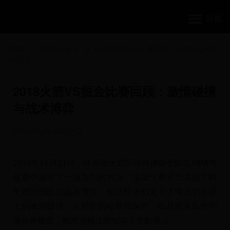
导航
HOME
>
球员赛后点评
>
2018火箭VS掘金比赛回顾：激情碰撞与战
术博弈
2018火箭VS掘金比赛回顾：激情碰撞
与战术博弈
2025-04-30 03:30:12
2018年11月21日，休斯顿火箭队与丹佛掘金队在NBA常
规赛中展开了一场激烈的对决。这场比赛不仅展现了两
支西部强队的战术博弈，也让球迷们见证了球员们在场
上的激情碰撞。火箭队的哈登和保罗，以及掘金队的约
基奇和穆雷，都为这场比赛增添了无数亮点。