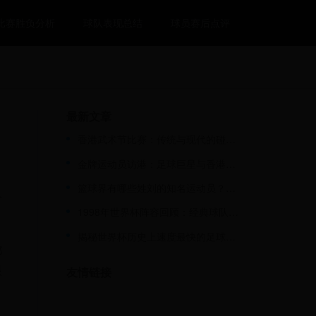
比赛胜负分析
球队表现总结
球员赛后点评
最新文章
香港武术节比赛：传统与现代的碰撞，武术精神的传承与发扬
金牌运动员访港：足球巨星与香港球迷共度激情时刻
篮球界有哪些姓刘的知名运动员？盘点刘姓球员的辉煌职业生涯
外
1998年世界杯阵容回顾：经典球队与传奇球员的辉煌时刻
揭秘世界杯历史上速度最快的足球运动员：他们的速度如何改变比赛
都
眼
友情链接