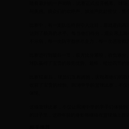
随着裁判的一声哨响，比赛正式拉开帷幕。球场
与美感。观众们的欢呼声、加油声此起彼伏，整
比赛中，有一支队伍特别引人注目，那就是由高三
达到了极高的水平。每当他们得分，观众席上就
不示弱，每一次防守都拼尽全力，每一次进攻都
比赛进行到最后一节，双方比分紧咬，胜负难分。
球队赢得了宝贵的领先优势。最终，经过四节的激
比赛结束后，球员们互相拥抱，庆祝着他们的胜
收获了宝贵的经验。回浦中学的篮球比赛，不仅
体现。
这场篮球比赛，不仅让回浦中学的学子们体验到
的日子里，这些年轻的身影将继续在篮球场上挥
相关推荐