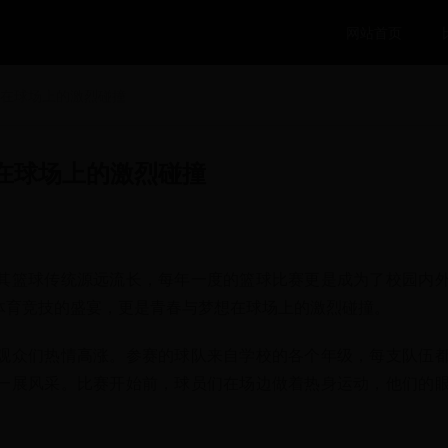
网站首页
在球场上的激烈碰撞
在球场上的激烈碰撞
其篮球传统源远流长，每年一度的篮球比赛更是成为了校园内
体育竞技的盛宴，更是青春与梦想在球场上的激烈碰撞。
观众们热情高涨。参赛的球队来自学校的各个年级，每支队伍
一展风采。比赛开始前，球员们在场边做着热身运动，他们的