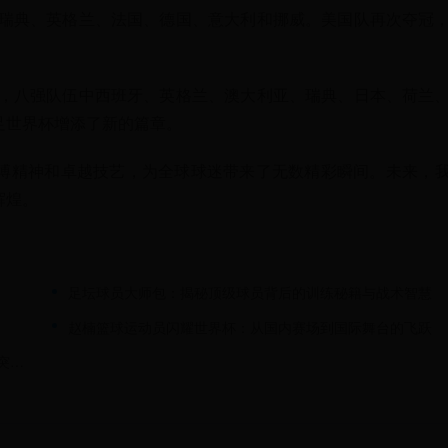
、瑞典、英格兰、法国、德国、意大利和挪威。美国队再次夺冠
杯，八强队伍中西班牙、英格兰、澳大利亚、瑞典、日本、荷兰
足世界杯增添了新的篇章。
搏精神和卓越技艺，为全球球迷带来了无数精彩瞬间。未来，
辉煌。
足坛球员大师包：揭秘顶级球员背后的训练秘籍与战术智慧
赵楠篮球运动员闪耀世界杯：从国内赛场到国际舞台的飞跃
2026年世界杯预选赛小组赛：亚洲区竞争激烈，谁能突围而出？