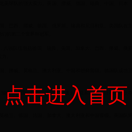
和北美球队的强大实力。美国、挪威、德国、瑞典、中国、日本
中国、巴西、挪威、德国、俄罗斯、瑞典和尼日利亚。美国队在
她们的第二个世界杯冠军。
举行，八强队伍包括德国、瑞典、美国、加拿大、巴西、挪威、俄
实力。
美国、挪威、英格兰、澳大利亚、中国和朝鲜晋级。德国队成功
点击进入首页
国、瑞典、法国、巴西、英格兰、澳大利亚和德国。日本队首次
、英格兰、德国、法国、加拿大、澳大利亚和中国晋级。美国队