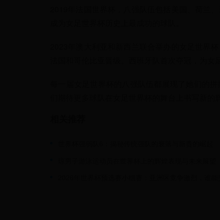
2019年法国世界杯，八强队伍包括美国、荷兰
成为女足世界杯历史上最成功的球队。
2023年澳大利亚和新西兰联合举办的女足世界
法国和哥伦比亚晋级。西班牙队首次夺冠，为女
每一届女足世界杯的八强队伍都展现了她们的拼
们期待更多球队在女足世界杯的舞台上书写新的
相关推荐
世界杯强弱队6：揭秘传统强队的衰落与新贵的崛起
琼男子游泳运动员在世界杯上的辉煌表现与未来展望