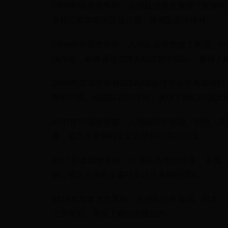
1995年瑞典世界杯，八强队伍再次展现了欧洲
英格兰和加拿大晋级八强，挪威队最终捧杯。
1999年美国世界杯，八强队伍中包括了美国、
场作战，最终通过点球大战击败中国队，赢得了
2003年美国世界杯因SARS疫情而改在美国
斯和中国。德国队首次夺冠，展现了她们的强大
2007年中国世界杯，八强队伍中德国、巴西、
冕，成为首支蝉联女足世界杯冠军的队伍。
2011年德国世界杯，八强队伍包括日本、美
冠，成为亚洲首支赢得女足世界杯的球队。
2015年加拿大世界杯，八强队伍中美国、日本
三次夺冠，展现了她们的统治力。