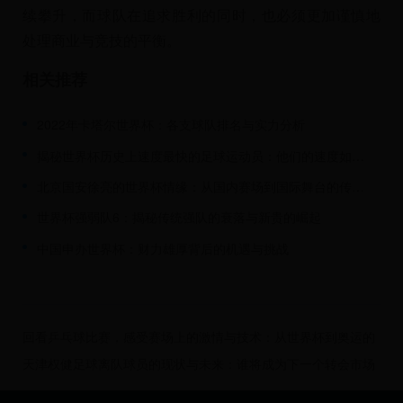
续攀升，而球队在追求胜利的同时，也必须更加谨慎地
处理商业与竞技的平衡。
相关推荐
2022年卡塔尔世界杯：各支球队排名与实力分析
揭秘世界杯历史上速度最快的足球运动员：他们的速度如何改变比赛
北京国安徐亮的世界杯情缘：从国内赛场到国际舞台的传奇之旅
世界杯强弱队6：揭秘传统强队的衰落与新贵的崛起
中国申办世界杯：财力雄厚背后的机遇与挑战
回看乒乓球比赛，感受赛场上的激情与技术：从世界杯到奥运的
辉煌时刻
天津权健足球离队球员的现状与未来：谁将成为下一个转会市场
的焦点？