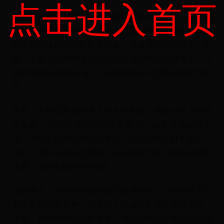
点击进入首页
这些巨额交易背后，不仅是球队对胜利的渴望，更是商
业利益的驱动。NBA作为一个高度商业化的联盟，球员
的交易价格往往与其市场价值、商业潜力密切相关。例
如，保罗·乔治和凯里·欧文不仅具备出色的竞技水平，还
拥有极高的商业价值，这使得他们的交易价格水涨船
高。
然而，高额交易也带来了巨大的风险。球队在投入巨额
资金后，往往面临巨大的财务压力。如果球员表现不
佳，球队不仅可能失去竞争力，还可能陷入财务困境。
因此，球队在进行交易时，必须权衡竞技与商业的双重
因素，确保交易的可持续性。
总的来说，2017年的NBA球员交易市场，不仅展现了职
业体育的残酷竞争，也揭示了商业与竞技的复杂关系。
未来，随着NBA的不断发展，球员交易的价格可能会继