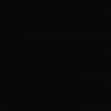
首先，保罗·乔治的交易无疑是2017年最受瞩目的焦点之
一。这位全明星小前锋从印第安纳步行者转会至俄克拉
荷马城雷霆，交易价格高达2.1亿美元。这一数字不仅体
现了乔治的个人价值，也反映了雷霆队急于重建的决
心。乔治的到来，使得雷霆队瞬间成为西部冠军的有力
争夺者。
其次，凯里·欧文的交易同样令人震惊。这位克利夫兰骑
士的当家控卫被交易至波士顿凯尔特人，交易价格约为1.
8亿美元。欧文的离开，不仅改变了东部的竞争格局，也
让骑士队陷入了重建的困境。而凯尔特人则通过这笔交
易，进一步巩固了其在东部的霸主地位。
此外，吉米·巴特勒的交易也值得一提。这位芝加哥公牛
的核心球员被交易至明尼苏达森林狼，交易价格约为1.5
亿美元。巴特勒的到来，使得森林狼队瞬间成为西部的
一支劲旅，而公牛队则彻底进入了重建期。