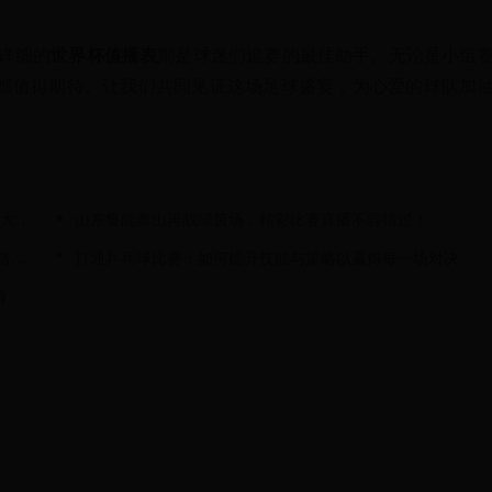
份详细的
世界杯值播表
则是球迷们追赛的最佳助手。无论是小组
都值得期待。让我们共同见证这场足球盛宴，为心爱的球队加
世界杯乒乓球比赛精彩瞬间捕捉：专业摄影师分享的5大拍摄技巧
山东鲁能泰山再战绿茵场，精彩比赛直播不容错过！
2526日世界杯直播：激情赛事全解析，精彩瞬间不容错过！
打通乒乓球比赛：如何提升技能与策略以赢得每一场对决
情