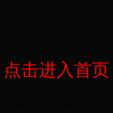
8日在卡塔尔举行，共有32支球队参与角逐。比赛分为小组赛、淘
进行多场比赛，淘汰赛则逐渐进入白热化阶段，每一场都是生
德国等将在小组赛中展开激烈对抗。淘汰赛阶段更是看点十足
点击进入首页
以下几点：
出感兴趣的球队或球星出战的比赛。
部分比赛将在深夜或凌晨进行，球迷们需要提前调整作息。
机APP、网络平台等渠道观看比赛，确保不错过任何精彩瞬间。