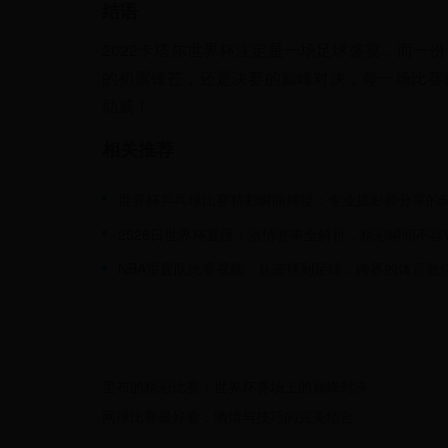
结语
2022卡塔尔世界杯注定是一场足球盛宴，而一
的初露锋芒，还是决赛的巅峰对决，每一场比赛
助威！
相关推荐
NBA雷霆队比赛视频：从篮球到足球，跨界的体育激
里布的精彩比赛：世界杯赛场上的巅峰对决
网球比赛最好看：激情与技巧的完美结合