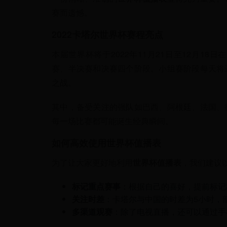
赛而遗憾。
2022卡塔尔世界杯赛程亮点
本届世界杯将于2022年11月21日至12月1
赛、半决赛和决赛四个阶段。小组赛阶段每天将
之战。
其中，备受关注的强队如巴西、阿根廷、法国、
每一场比赛都可能诞生经典瞬间。
如何高效使用世界杯值播表
为了让大家更好地利用
世界杯值播表
，我们建议
标记重点赛事
：根据自己的喜好，提前标记
关注时差
：卡塔尔与中国的时差为5小时，
多渠道观赛
：除了电视直播，还可以通过手