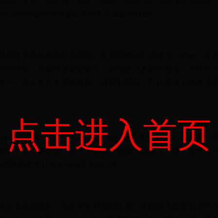
性和发球的多样性也是比赛中不可或缺的技能。
根据对手的特点和比赛局势，灵活调整自己的战术。例如，面
方的节奏；而面对进攻型选手，则需要注重防守反击，寻找对
之一，通过变化发球的旋转、速度和落点，可以有效干扰对手
点击进入首页
的比拼。在紧张的比赛中，选手往往会因为压力而出现失误。
赛的关键。建议选手在平时训练中模拟比赛场景，培养应对压
以帮助选手在比赛中保持平和的心态。
保持充足的体能，以应对长时间的比赛。建议选手在赛前进行