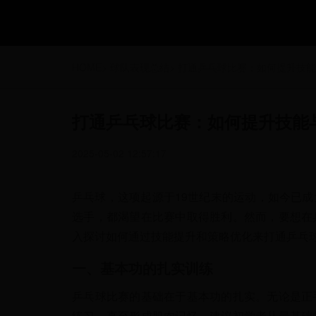
HOME
>
球队表现总结
>
打通乒乓球比赛：如何提升技能
打通乒乓球比赛：如何提升技能
2025-05-02 12:57:17
乒乓球，这项起源于19世纪末的运动，如今已
选手，都渴望在比赛中取得胜利。然而，要想在
入探讨如何通过技能提升和策略优化来打通乒乓
一、基本功的扎实训练
乒乓球比赛的基础在于基本功的扎实。无论是正
练习，直至形成肌肉记忆。建议初学者从最基础