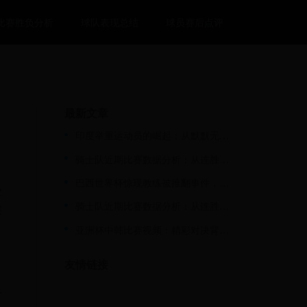
比赛胜负分析
球队表现总结
球员赛后点评
最新文章
印度举重运动员的崛起：从默默无闻到世界舞台的闪耀之星
骑士队近期比赛数据分析：从连胜到连败，球队状态为何起伏不定？
巴西世界杯惊现教练被推翻事件，球迷情绪失控引发赛场混乱
业
骑士队近期比赛数据分析：从连胜到连败，球队状态为何起伏不定？
深
亚洲杯中韩比赛视频：精彩对决背后的战术分析与球迷热议
友情链接
复
，