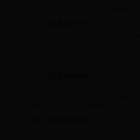
再逐步增加速度和力量。同时，反手推挡的稳定
二、战术意识的培养
在乒乓球比赛中，战术意识同样重要。选手需要
防守型选手，可以采用快速进攻的策略，打乱对
的破绽。此外，发球战术也是比赛中常用的策略
判断。
三、心理素质的锻炼
乒乓球比赛不仅是技术的较量，更是心理素质
此，锻炼心理素质，保持冷静和专注，是赢得比
的能力。同时，通过冥想和深呼吸等方法，也可
四、身体状态的调整
良好的身体状态是乒乓球比赛的基础。选手需要