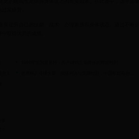
充足的睡眠也是保持身体状态的重要因素。在比赛中，选手需
免过度疲劳。
全面提升自己的技能、战术、心理素质和身体状态。通过不断
赛中取得优异的成绩。
响
1998年法国世界杯：高卢雄鸡主场捧杯的辉煌时刻
难救主
世界杯乒乓球大赛：激情对决与荣耀时刻，中国军团再创辉煌
来
故事
煌？