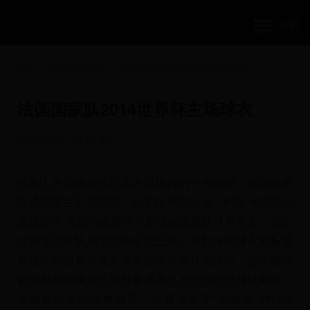
导航
HOME
>
球队表现总结
>
法国国家队2014世界杯主场球衣
法国国家队2014世界杯主场球衣
2026-07-07 03:25:36
随着人声鼎沸的法兰西大球场内的一声哨响，法国国家
队成员弗兰克·里贝里、布莱斯·马图伊迪、约翰·卡巴耶以
及拉斐尔·瓦拉内揭晓了全新法国国家队球衣装备，他们
将身穿这款队服于明年征战巴西。新款法国球衣装备将
最佳性能创新与寓意丰富的细节设计相结合，让法国特
色的风格内涵和民族自豪感通过考究的设计得以展现。
法国队球衣的面料细节，灵感来源于“尼姆城（Nîme