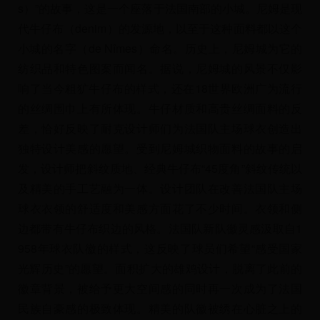
s）”的故事，这是一个座落于法国南部的小城。尼姆是现
代牛仔布（denim）的发源地，以至于这种面料都以这个
小城的名字（de Nîmes）命名。历史上，尼姆城为它的
纺织品和特色图案而闻名。据说，尼姆城的风景不仅影
响了当今粗犷牛仔布的样式，还在18世界欧洲广为流行
的丝绸围巾上有所体现。牛仔材质和高贵丝绸面料的反
差，恰好反映了耐克设计师们为法国队主场球衣创造出
独特设计美感的愿望。受到尼姆城织物面料的故事的启
发，设计师把斜纹质地、经典牛仔布“45度角”斜纹传统以
及精美的手工艺融为一体。设计团队在改善法国队主场
球衣衣领的舒适度和美感方面花了不少时间。衣领和侧
边都带有牛仔布织边的风格。法国队新队徽灵感汲取自1
958年球衣队徽的样式，这反映了球员们希望“感受国家
光辉历史”的愿望。面积扩大的雄鸡设计，脱离了此前的
徽章背景，被给予更大空间感的同时再一次成为了法国
民族自豪感的极致体现。精美的队徽被绣在心脏之上的