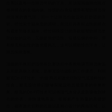
位置以及每一位球员号码的下方。而法国国旗则出现在
每件球衣的衣领内侧。传统的白色短裤带有帮助球员保
持清爽的透气区，和一个让球员自如运动且舒适的开
衩。经过关于贴身度的调研，简洁且具有标志性的球衣
剪裁更加修长贴身，经过特殊设计的开衩能帮助球员更
加自如的运动，又能提供舒适性。短裤后侧的中间，带
有耐克标志性的激光通风孔，这可以帮助排出汗水，让
球员保持清爽。
顶级的干爽和舒适性在比赛进程中有效地调节球员体温
从而提高场上表现，是耐克设计团队的工作重点。利用
耐克Dri-FIT技术、“灼烧”网孔和激光切割空气流通科技的
组合，耐克设计师们能够实现运动员最需要的干爽效
果。耐克的Dri-FIT技术可以将湿气水分从皮肤吸收到球
衣的外表，并快速地蒸发。在容易产生热量的关键部
位，都有激光切割的孔眼以及精心设计的网格区域，以