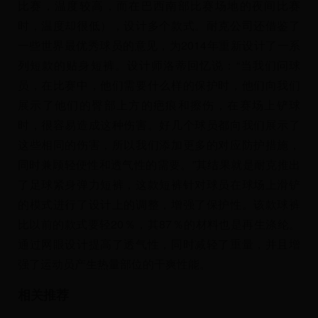
比赛，温度较高，而在巴西南部比赛场地的夜间比赛
时，温度却很低），设计多个款式。耐克公司还借鉴了
一些世界最优秀球员的意见，为2014年重新设计了一系
列短款的贴身短裤。设计师洛蒂回忆说：“当我们问球
员，在比赛中，他们需要什么样的保护时，他们向我们
展示了他们的臀部上方的疤痕和擦伤，在赛场上铲球
时，很容易造成这种伤害。好几个球员都向我们展示了
这些相同的伤害，所以我们添加更多的对应防护措施，
同时兼顾轻便性和透气性的需要。”其结果就是耐克推出
了足球紧身弹力短裤，这款短裤针对球员在球场上滑铲
的模式进行了设计上的调整，增强了保护性。该款球裤
比以前的款式要轻20％，其87％的材料也是再生涤纶。
通过网眼设计提高了透气性，同时减轻了重量，并且增
强了运动员产生热量部位的干爽性能。
相关推荐