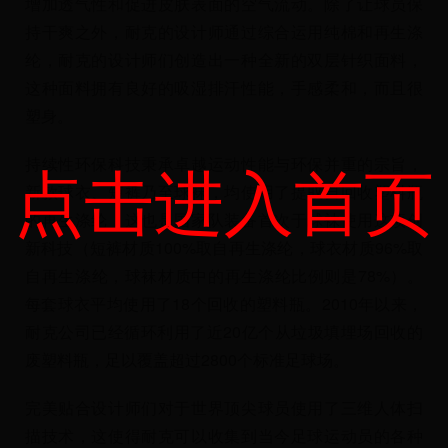
增加透气性和促进皮肤表面的空气流动。除了让球员保
持干爽之外，耐克的设计师通过综合运用纯棉和再生涤
纶，耐克的设计师们创造出一种全新的双层针织面料，
这种面料拥有良好的吸湿排汗性能，手感柔和，而且很
塑身。
点击进入首页
持续性环保科技秉承卓越运动性能与环保并重的宗旨，
新款球衣、短裤乃至球袜，均使用了提取自回收塑料瓶
的再生涤纶，这也是国家队装备首次于球袜使用这项创
新科技（短裤材质100%取自再生涤纶，球衣材质96%取
自再生涤纶，球袜材质中的再生涤纶比例则是78%）。
每套球衣平均使用了18个回收的塑料瓶。2010年以来，
耐克公司已经循环利用了近20亿个从垃圾填埋场回收的
废塑料瓶，足以覆盖超过2800个标准足球场。
完美贴合设计师们对于世界顶尖球员使用了三维人体扫
描技术，这使得耐克可以收集到当今足球运动员的各种