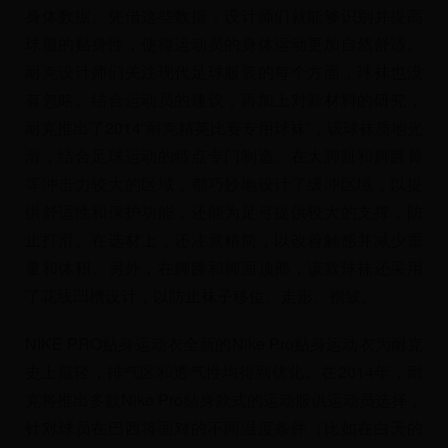
身体数据。凭借这些数据，设计师们就能够识别并提高
球服的贴身性，使得运动员的身体运动更加自然舒适。
耐克设计师们关注现代足球服装的每个方面，球袜也没
有忽略。结合运动员的建议，再加上对新材料的研究，
耐克推出了2014“耐克精英比赛专用球袜”，该球袜质地光
滑，结合足球运动的特点专门制造。在大脚趾和脚踝骨
等冲击力较大的区域，都巧妙地设计了缓冲区域，以提
供舒适性和保护功能，还能为足弓提供较大的支撑，防
止打滑。在选材上，还注意精简，以改善触感并减少重
量和体积。另外，在脚踝和脚面顶部，该款球袜还采用
了花线凹槽设计，以防止袜子移位、走形、褶皱。
NIKE PRO贴身运动衣全新的Nike Pro贴身运动衣为耐克
史上最轻，排气区和透气性均得到优化。在2014年，耐
克将推出多款Nike Pro贴身款式的运动服供运动员选择，
针对球员在巴西将面对的不同温度条件（比如在白天的