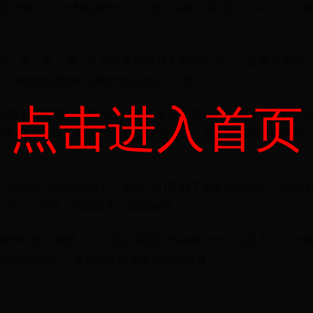
普森的三分球频频打铁。半场结束时，雷霆以72:47大比分
弃。第三节，勇士队在库里的带领下发起反击，一度将分差缩
斯在内线的强势表现帮助球队稳住了局势。
点击进入首页
布鲁克轮番得分，而勇士队则依靠格林的全能表现苦苦追赶。
望。最终，雷霆以133:105大胜勇士，将系列赛比分改写为2
了雷霆双少组合的威力，也让人们看到了勇士队的弱点。虽然
引进了杜兰特，彻底改变了联盟格局。
激烈对抗所震撼。它不仅是雷霆队的巅峰之作，也是勇士王朝
BA的历史中，成为球迷们津津乐道的经典。