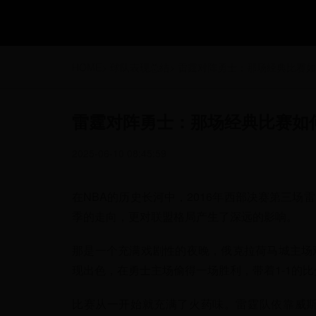
HOME
>
球队表现总结
>
雷霆对阵勇士：那场经典比赛如
雷霆对阵勇士：那场经典比赛如
2025-06-10 08:45:59
在NBA的历史长河中，2016年西部决赛第三
季的走向，更对联盟格局产生了深远的影响。
那是一个充满戏剧性的夜晚，俄克拉荷马城主场
现出色，在勇士主场偷得一场胜利，带着1-1的
比赛从一开始就充满了火药味。雷霆队依靠威