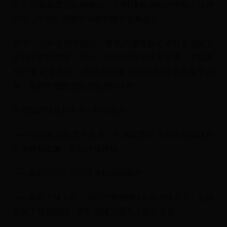
次次消磨新西兰队的耐心，同时降低他们的节奏，这样
的话，中国队晋级半决赛的概率越来越大。
其中，《半岛都市报》、青岛男篮随队记者杜金城发文
谈到了中国男篮，表示：“综合前面的比赛来看，中国男
篮只要正常发挥，战胜这支新西兰队应该是大概率的
事。看好中国男篮挺进亚洲杯决赛！”
不过国内球迷却有不一样的观点：
——感觉难过新西兰这关，昨晚新西兰三分球投成这样
还逆转黎巴嫩，而且进攻很猛
——新西兰可不是正常发挥就能赢的
——新西兰体力好，我们打韩国第4节都没体力了，犯规
多除了裁判问题，和队员体力跟不上也有关系。