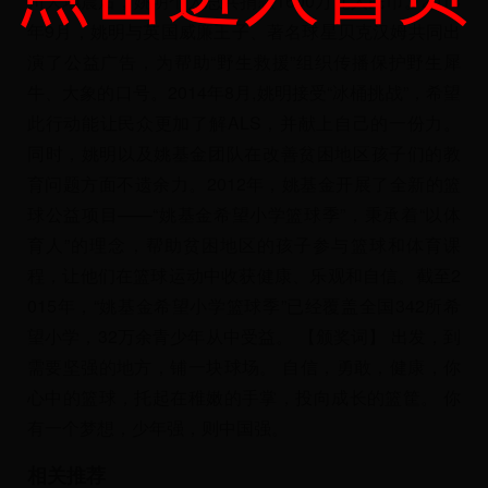
川大地震后，姚明个人总共捐款1600万元人民币。2013
年9月，姚明与英国威廉王子、著名球星贝克汉姆共同出
演了公益广告，为帮助“野生救援”组织传播保护野生犀
牛、大象的口号。2014年8月,姚明接受“冰桶挑战”，希望
此行动能让民众更加了解ALS，并献上自己的一份力。
同时，姚明以及姚基金团队在改善贫困地区孩子们的教
育问题方面不遗余力。2012年，姚基金开展了全新的篮
球公益项目——“姚基金希望小学篮球季”，秉承着“以体
育人”的理念，帮助贫困地区的孩子参与篮球和体育课
程，让他们在篮球运动中收获健康、乐观和自信。截至2
015年，“姚基金希望小学篮球季”已经覆盖全国342所希
望小学，32万余青少年从中受益。 【颁奖词】 出发，到
需要坚强的地方，铺一块球场。 自信，勇敢，健康，你
心中的篮球，托起在稚嫩的手掌，投向成长的篮筐。 你
有一个梦想，少年强，则中国强。
相关推荐