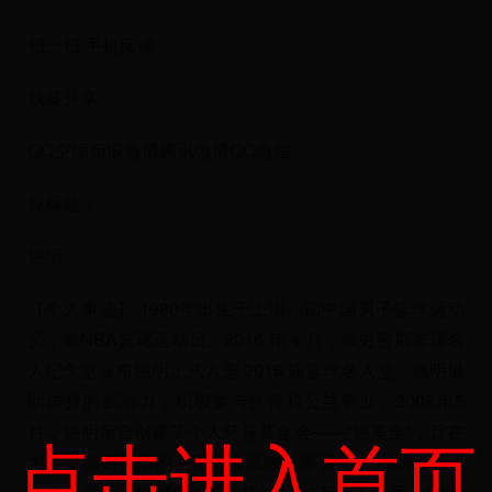
扫一扫 手机阅读
我要分享
QQ空间新浪微博腾讯微博QQ微信
原标题：
姚明
【个人事迹】 1980年出生于上海，前中国男子篮球运动
员，前NBA篮球运动员。2016 年 4 月，奈史密斯篮球名
人纪念堂宣布姚明正式入选 2016 届篮球名人堂。姚明借
助自身的影响力，积极参与慈善和公益事业。2008年5
月，姚明亲自创建了个人慈善基金会——“姚基金”，旨在
点击进入首页
为更多需要帮助的儿童送去温暖和希望。 2008年5月汶