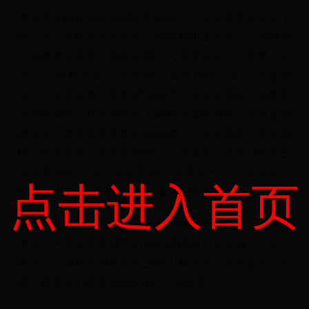
青岛是名副其实的“国球冠军摇篮”——从这里先后走出了
乔云萍（世锦赛女双冠军、世界杯团体冠军），张继科
（伦敦奥运男单、男团金牌，大满贯得主），陈梦（东
京、巴黎两届奥运会女单、女团金牌，奥运四金得
主），以及方博、姜华珺等国手；如今王晓彤、孙铭阳
等现役国手仍代表着青岛力量征战国际赛场。连续多届
奥运会，青岛乒乓贡献多枚金牌——这份荣耀，是全国
独一份的底气。而冠军的种子，就埋在小萌芽们的青少
年比赛当中。几十年的时间，浇灌出一片乒乓沃土。
点击进入首页
而“萌芽杯”，正是这片沃土上最闪亮的果实。
一代代名将从此走出，一代代少年在此握拍——这就是
青岛，一座把乒乓球写进城市基因的乒乓之城。今天，
来自九个国家和地区的青少年汇聚于此，不仅是为了比
赛，更是为了感受这座城市的乒乓温度。