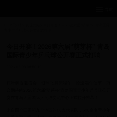
导航
HOME
>
球队表现总结
>
今日开赛！2026第六届“萌芽杯” 青岛国际
青少年乒乓球公开赛正式打响
今日开赛！2026第六届“萌芽杯” 青岛
国际青少年乒乓球公开赛正式打响
2026-07-08 08:56:19
粽叶飘香迎盛会，银球飞舞庆端午。恰逢端午佳节，万
众期待的2026第六届“萌芽杯”青岛国际青少年乒乓球公开
赛在青岛天罡国际乒乓球交流中心正式拉开帷幕！
来自四个国家和九个地区的68支代表队，500余名青少年