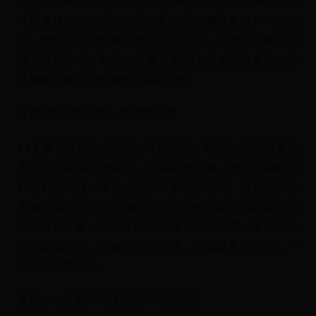
选手齐聚一堂。其中，青岛本土46支参赛队伍，400名乒
乓小将格外引人注目。这一刻，他们都是青岛乒乓的代
表。他们坚定的眼神肩负起主场荣光，在家乡的端午主
场上挥洒汗水，与来自世界各地的小朋友同台竞技，向
世界展示青岛这座城市的乒乓热情。
开幕式简洁而庄重，充满仪式感
68支参赛队伍依次入场，不同国家、地区，不同语言的
小选手们并肩走进场馆，现场掌声不断。雄壮的国歌声
在场馆内回荡，不少小选手跟着轻声哼唱。随着乒协马
秀臻主席宣布——“2026第六届‘萌芽杯’青岛国际青少年
乒乓球公开赛，现在开始！”场馆内瞬间沸腾，掌声与欢
呼声此起彼伏。没有冗长的致辞，没有繁复的仪式，一
切回归比赛本身。
青岛，一座把乒乓球刻进DNA的城市