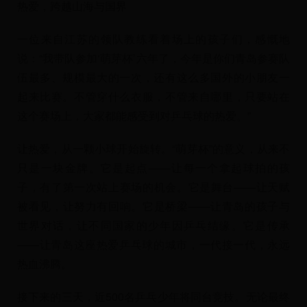
热爱，跨越山海与国界
一位来自江苏的领队教练看着场上的孩子们，感慨地
说：“我带队参加‘萌芽杯’六年了，今年是你们青岛参赛队
伍最多、规模最大的一次，还有这么多国外的小朋友一
起来比赛。不管穿什么衣服，不管来自哪里，只要站在
这个赛场上，大家都能感受到对乒乓球的热爱。”
让热爱，从一颗小球开始旋转。“萌芽杯”的意义，从来不
只是一块金牌。它是起点——让每一个拿起球拍的孩
子，有了第一次站上赛场的机会。它是舞台——让天赋
被看见，让努力有回响。它是桥梁——让青岛的孩子与
世界对话，让不同国家的少年因乒乓结缘。它是传承
——让青岛这座热爱乒乓球的城市，一代接一代，永远
热血沸腾。
接下来的三天，近500名乒乓少年将同台竞技。无论最终