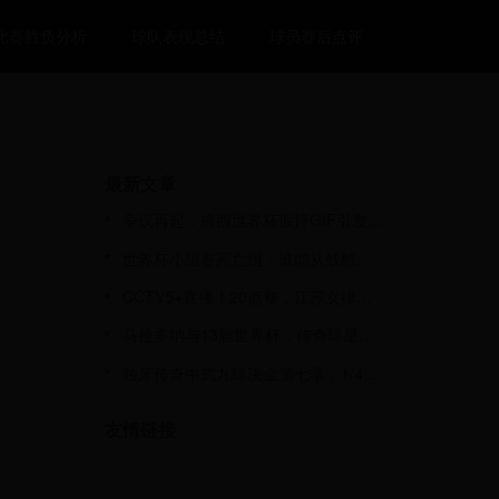
比赛胜负分析
球队表现总结
球员赛后点评
最新文章
争议再起：梅西世界杯假摔GIF引发球迷热议
世界杯小组赛死亡组：谁能从残酷对决中脱颖而出？
CCTV5+直播！20点整，江苏女排大战上海，蔡斌重回故地
马拉多纳与13届世界杯：传奇球星的辉煌与遗憾
独牙传奇中式九球决金第七季，1/4决赛，蓝蔻战队（楚秉杰/李赫文）战胜LP战队（何文冲/于海涛），晋
友情链接