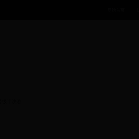
网站首页
晋级半决赛