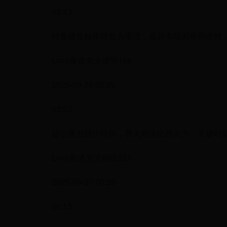
02:43
特鲁姆普贴库球发力灌进，造就名场面单局逆转
Love斯诺克大雄呀168
2025-09-20 00:20
03:23
赵心童力战小司机，莽夫对决比拼火力，关键时
Love斯诺克大雄呀221
2025-09-20 00:20
00:15