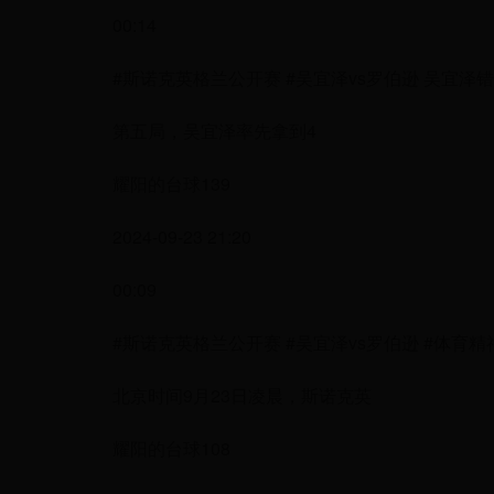
00:14
#斯诺克英格兰公开赛 #吴宜泽vs罗伯逊 吴宜泽
第五局，吴宜泽率先拿到4
耀阳的台球139
2024-09-23 21:20
00:09
#斯诺克英格兰公开赛 #吴宜泽vs罗伯逊 #体育精
北京时间9月23日凌晨，斯诺克英
耀阳的台球108