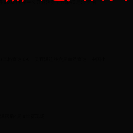
逊 #2024英格兰公开赛決赛吴宜泽VS尼尔·罗伯
vs辛格查达 6-0！吴宜泽连胜六局血洗查达，中国小
泽落后4局 #比赛现场