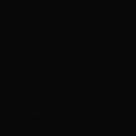
2025斯诺克英格兰公开赛，白雨露在对阵刘文炜
乃干屯伊芙琳122
2025-09-18 13:00
05:06
丁俊晖：要想薄，你猜怎么着，打不着
一诺台球解说2.5万
2025-09-15 19:46
00:09
#斯诺克英格兰公开赛 #丁俊晖 北京时间9月23日
耀阳的台球110