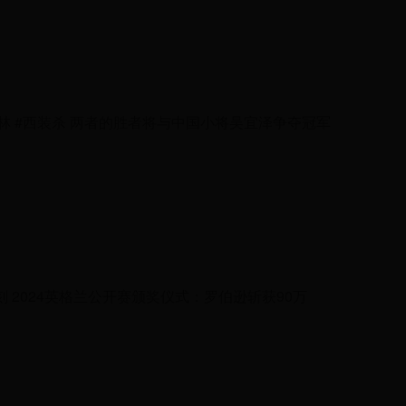
克林 #西装杀 两者的胜者将与中国小将吴宜泽争夺冠军
刻 2024英格兰公开赛颁奖仪式：罗伯逊斩获90万