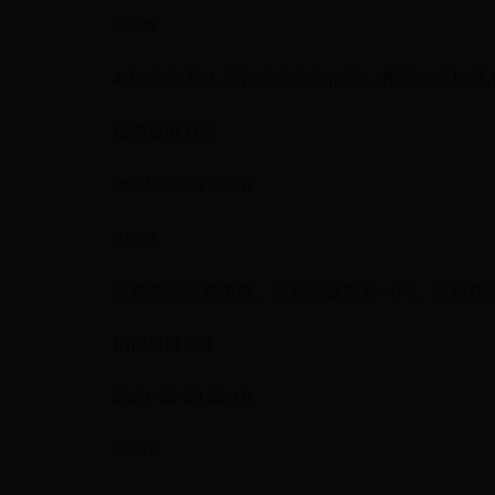
05:38
4比3决胜局！吴宜泽大胜罗伯逊，开局上演极限准
怡悦板叶183
2024-09-23 22:10
07:00
英格兰公开赛决赛，吴宜泽最精彩一局，结局7比9
怡悦板叶208
2024-09-23 22:10
00:07