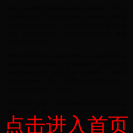
首先，我们需要了解美国税收体系的基本原则。美国实
行全球征税制度，这意味着无论收入来源何处，只要纳
税人是美国公民或居民，都需要向美国政府申报并缴纳
税款。对于非美国居民，如果在美境内获得收入，同样
需要缴纳相应的税款。
世界杯比赛奖金作为一种竞技性收入，在美国境内获得
的奖金将被视为应税收入。根据美国税法，这类收入的
税率可能高达37%，再加上州税（如果适用），总税率
可能会超过40%。这对于一些高收入的顶级球员来说，
意味着他们将失去近一半的奖金。
为了应对这一问题，许多球员和球队会采取一些合法策
略来减少税负。例如，通过设立离岸公司或信托基金来
点击进入首页
管理奖金收入，从而利用不同国家的税收优惠政策。此
外，一些球员可能会选择在奖金发放前进行税务规划，