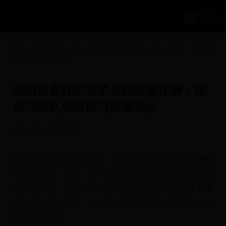
导航
HOME
>
比赛胜负分析
>
美国世界杯比赛奖金税政策详解：球员与球
队如何应对高额税收
美国世界杯比赛奖金税政策详解：球
员与球队如何应对高额税收
2025-05-14 23:39:25
随着2026年世界杯的临近，全球足球迷的目光再次聚焦
于这一盛事。然而，对于参赛球员和球队来说，除了赛
场上的荣誉，还有一项不可忽视的因素——比赛奖金
税。特别是在美国，这一税收政策可能会对球员的收入
产生重大影响。