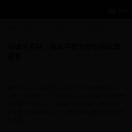
导航
HOME
>
球员赛后点评
>
花编世界杯：激情与梦想交织的绿茵盛宴
花编世界杯：激情与梦想交织的绿茵
盛宴
2025-04-26 09:52:14
世界杯，这个让全球亿万球迷为之疯狂的体育盛事，每
四年一次的轮回，总是能点燃人们内心深处的激情与梦
想。而今年的世界杯，更是被冠以“花编世界杯”的美誉，
不仅因为赛事的精彩纷呈，更因为其中蕴含的无数故事
与情感。