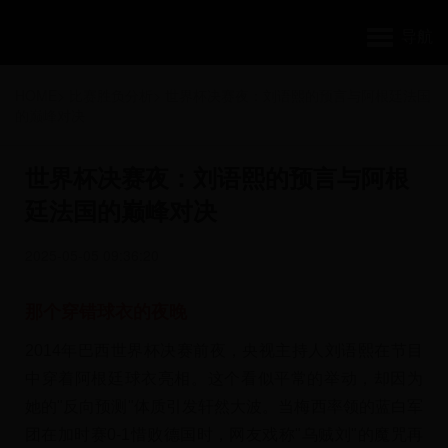
导航
HOME
>
比赛胜负分析
>
世界杯决赛夜：刘语熙的预言与阿根廷法国
的巅峰对决
世界杯决赛夜：刘语熙的预言与阿根
廷法国的巅峰对决
2025-05-05 09:36:20
那个穿错球衣的夜晚
2014年巴西世界杯决赛前夜，央视主持人刘语熙在节目
中穿着阿根廷球衣亮相。这个看似平常的举动，却因为
她的"反向预测"体质引发轩然大波。当梅西率领的蓝白军
团在加时赛0-1惜败德国时，网友戏称"乌贼刘"的魔咒再