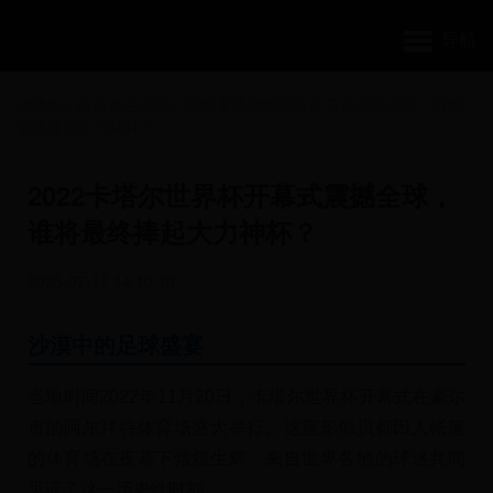
导航
HOME
>
球员赛后点评
>
2022卡塔尔世界杯开幕式震撼全球，谁将
最终捧起大力神杯？
2022卡塔尔世界杯开幕式震撼全球，
谁将最终捧起大力神杯？
2025-07-17 14:10:10
沙漠中的足球盛宴
当地时间2022年11月20日，卡塔尔世界杯开幕式在豪尔
市的阿尔拜特体育场盛大举行。这座形似贝都因人帐篷
的体育场在夜幕下熠熠生辉，来自世界各地的球迷共同
见证了这一历史性时刻。