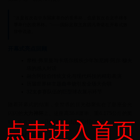
"这是首次在中东国家举办的世界杯，也是首次在北半球冬
季举行的世界杯。"——国际足联主席因凡蒂诺在开幕式致
辞中说道。
开幕式亮点回顾
摩根·弗里曼与卡塔尔残疾少年加尼姆·阿尔·穆夫
塔的感人对话
融合阿拉伯传统文化与现代科技的精彩表演
历届世界杯主题曲串烧引发全场大合唱
32支参赛队伍的巨型球衣展示环节
随着开幕式的结束，全世界的目光都聚焦在了那座金光
闪闪的
大力神杯
上。这座高36.8厘米、重6.175公斤的奖
点击进入首页
杯，将在12月18日的决赛后由冠军球队捧起。
夺冠热门分析