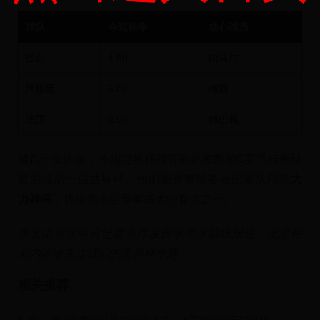
球队
夺冠赔率
核心球员
巴西
4.50
内马尔
阿根廷
5.00
梅西
法国
6.50
姆巴佩
值得一提的是，本届世界杯很可能是梅西和C罗等传奇球
星的最后一届世界杯。他们能否带领各自国家队问鼎
大
力神杯
，将成为本届赛事最大的看点之一。
本文由资深体育记者张伟发自卡塔尔前线报道，更多精
彩内容请关注我们的世界杯专题。
相关推荐