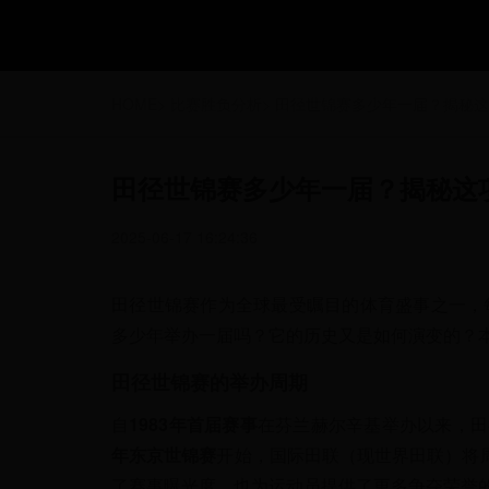
HOME
>
比赛胜负分析
>
田径世锦赛多少年一届？揭秘这
田径世锦赛多少年一届？揭秘这
2025-06-17 16:24:36
田径世锦赛作为全球最受瞩目的体育盛事之一，
多少年举办一届吗？它的历史又是如何演变的？
田径世锦赛的举办周期
自
1983年首届赛事
在芬兰赫尔辛基举办以来，田
年东京世锦赛
开始，国际田联（现世界田联）将
了赛事曝光度，也为运动员提供了更多争夺荣誉