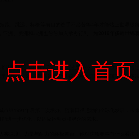
短跑、跳远、标枪等项目的选手不必苦等4年才能站上世界级
，亚洲、美洲和非洲也纷纷加入承办行列，如
2019年多哈世锦
点击进入首页
评者认为频繁比赛可能导致运动员过度疲劳。对此，世界田联通
理。例如，2023年布达佩斯世锦赛首次尝试在晚间安排更多
城市继1991年后第二次承办。随着田径运动的全球化发展，未
可能进一步优化，以适应运动员和观众的需求。
验人类速度、力量与耐力的终极舞台。你对这项赛事有什么看法