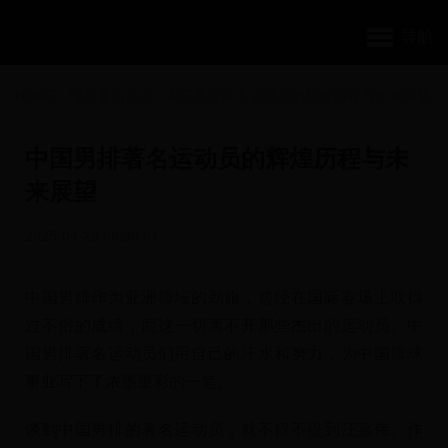
导航
HOME
>
球员赛后点评
>
中国男排著名运动员的辉煌历程与未来展望
中国男排著名运动员的辉煌历程与未
来展望
2025-04-29 06:30:01
中国男排作为亚洲排坛的劲旅，曾经在国际赛场上取得
过不俗的成绩，而这一切离不开那些杰出的运动员。中
国男排著名运动员们用自己的汗水和努力，为中国排球
事业写下了浓墨重彩的一笔。
谈到中国男排的著名运动员，就不得不提到汪嘉伟。作