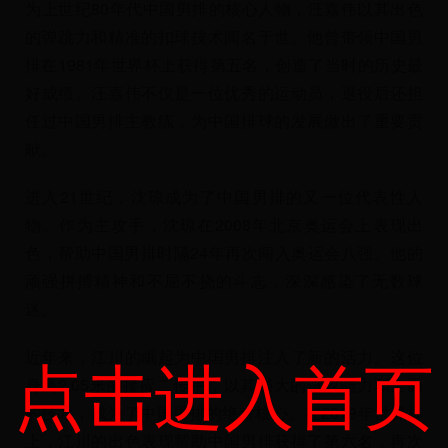
为上世纪80年代中国男排的核心人物，汪嘉伟以其出色
的弹跳力和精准的扣球技术闻名于世。他曾带领中国男
排在1981年世界杯上获得第五名，创造了当时的历史最
好成绩。汪嘉伟不仅是一位优秀的运动员，退役后还担
任过中国男排主教练，为中国排球的发展做出了重要贡
献。
进入21世纪，沈琼成为了中国男排的又一位代表性人
物。作为主攻手，沈琼在2008年北京奥运会上表现出
色，帮助中国男排时隔24年再次闯入奥运会八强。他的
顽强拼搏精神和不屈不挠的斗志，深深感染了无数球
迷。
点击进入首页
近年来，江川的崛起为中国男排注入了新的活力。这位
身高2.05米的接应二传手，以其强大的进攻能力和全面
的技术，成为了中国男排的绝对核心。在2019年世界杯
上，江川的出色表现帮助中国男排获得了第六名，再次