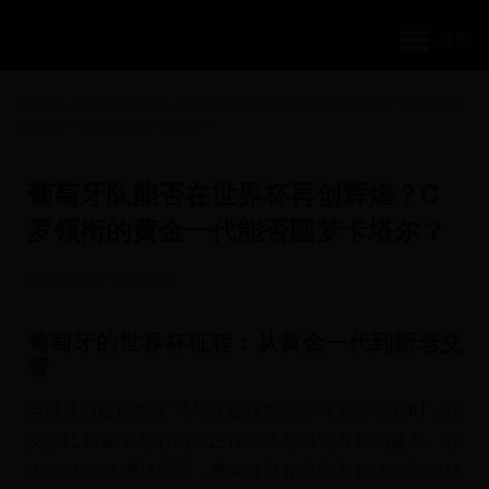
导航
HOME
>
球员赛后点评
>
葡萄牙队能否在世界杯再创辉煌？C罗领衔
的黄金一代能否圆梦卡塔尔？
葡萄牙队能否在世界杯再创辉煌？C
罗领衔的黄金一代能否圆梦卡塔尔？
2025-04-27 01:25:23
葡萄牙的世界杯征程：从黄金一代到新老交
替
当球迷们还在热议"葡萄牙还在世界杯吗"这个话题时，这
支伊比利亚半岛的劲旅正在卡塔尔书写着新的篇章。作
为2016年欧洲杯冠军，葡萄牙队始终带着特殊的期待征