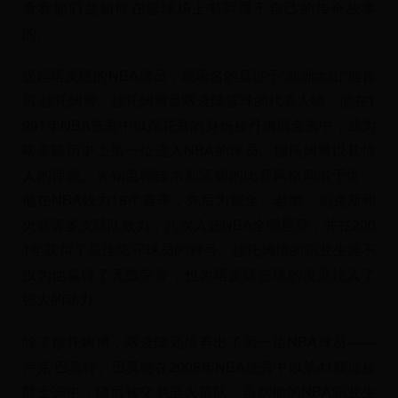
看看他们是如何在篮球场上书写属于自己的传奇故事
的。
提起喀麦隆的NBA球员，最著名的莫过于“非洲大山”迪肯
贝·穆托姆博。穆托姆博是喀麦隆篮球的代表人物，他在1
991年NBA选秀中以探花秀的身份被丹佛掘金选中，成为
喀麦隆历史上第一位进入NBA的球员。穆托姆博以其惊
人的弹跳、火锅盖帽技术和坚韧的比赛风格闻名于世。
他在NBA效力18个赛季，先后为掘金、老鹰、尼克斯和
火箭等多支球队效力，八次入选NBA全明星赛，并在200
1年获得了最佳防守球员的称号。穆托姆博的职业生涯不
仅为他赢得了无数荣誉，也为喀麦隆篮球的发展注入了
强大的动力。
除了穆托姆博，喀麦隆还培养出了另一位NBA球员——
卢克·巴莫特。巴莫特在2008年NBA选秀中以第41顺位被
爵士选中，随后被交易至火箭队。虽然他的NBA职业生