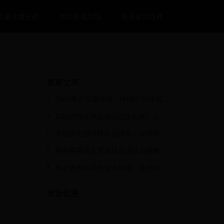
比赛胜负分析
球队表现总结
球员赛后点评
最新文章
1960年乒乓世锦赛：中国乒乓球崛起的里程碑与历史意义
揭秘巴西足球运动员选拔机制：从街头到国家队的传奇之路
英超历史进球榜球员排名：传奇射手们的辉煌时刻与不朽记录
世界杯赛场上黑人球员进球后跳舞庆祝的文化意义与争议
银
男篮世界杯举办城市揭晓：这些城市将见证篮球盛宴！
1
友情链接