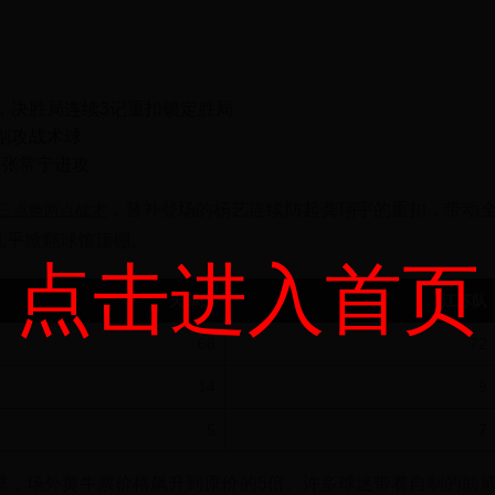
），决胜局连续3记重扣锁定胜局
副攻战术球
死张常宁进攻
，替补登场的杨艺连续防起龚翔宇的重扣，带动
三点换两点战术
浪几乎掀翻球馆顶棚。
点击进入首页
天津队
江苏队
68
72
14
9
5
7
罄，场外黄牛票价格飙升到原价的5倍。许多球迷带着自制的助