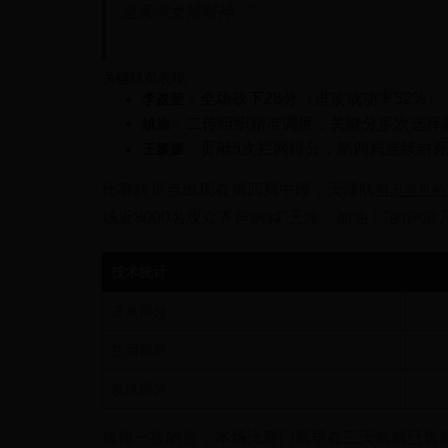
是天津女排精神。"
关键球员表现：
：全场砍下28分（进攻成功率52%
李盈莹
：二传组织精准调度，关键分多次选择
姚迪
：贡献5次拦网得分，第四局连续封
王媛媛
比赛转折点出现在第四局中段，天津队
祭出罕见的
场近8000名观众齐声呐喊"天津，加油！"的声
技术统计
进攻得分
拦网得分
发球得分
值得一提的是，本场比赛门票早在三天前就已售