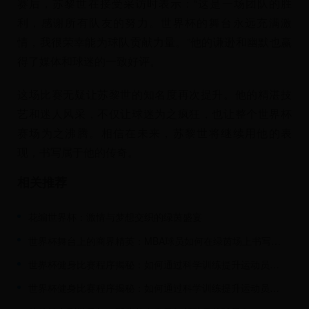
赛后，苏黎世在接受采访时表示：“这是一场团队的胜
利，感谢所有队友的努力。世界杯的舞台永远充满激
情，我很荣幸能为球队贡献力量。”他的谦逊和幽默也赢
得了媒体和球迷的一致好评。
这场比赛无疑让苏黎世的知名度再次提升。他的精湛技
艺和迷人风采，不仅让球迷为之疯狂，也让整个世界杯
赛场为之沸腾。相信在未来，苏黎世将继续用他的表
现，书写属于他的传奇。
相关推荐
花编世界杯：激情与梦想交织的绿茵盛宴
世界杯舞台上的商界精英：MBA球员如何在绿茵场上书写传奇
世界杯健身比赛程序揭秘：如何通过科学训练提升运动员表现
世界杯健身比赛程序揭秘：如何通过科学训练提升运动员表现