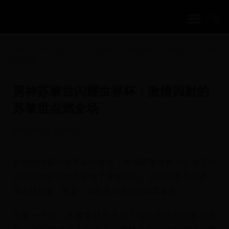
导航
HOME
>
球队表现总结
>
男神苏黎世闪耀世界杯：激情四射的苏黎世
点燃全场
男神苏黎世闪耀世界杯：激情四射的
苏黎世点燃全场
2025-06-29 05:54:36
在刚刚结束的世界杯比赛中，男神苏黎世再次以他无与
伦比的球技和魅力征服了全场观众。这场比赛不仅是一
场足球盛宴，更是一场视觉与情感的双重享受。
比赛一开始，苏黎世就展现出了他标志性的优雅与力