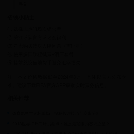
博格
省钱小贴士
① 选择非热门场次组合票
② 关注球队官方球迷会福利
③ 考虑购买残疾人陪同票（需证明）
④ 使用多国联程机票+酒店套餐
⑤ 提前兑换当地货币避免汇率损失
注：本文价格数据截至2024年9月，具体以官方公布为
准。建议下载FIFA官方APP获取实时票务信息。
相关推荐
体育彩票世界杯单场：揭秘投注技巧与赛事分析
2018世界杯热门球员盘点：谁是最耀眼的赛场之星？
门球教练揭秘：世界杯赛场上的关键比赛规则与战术解析