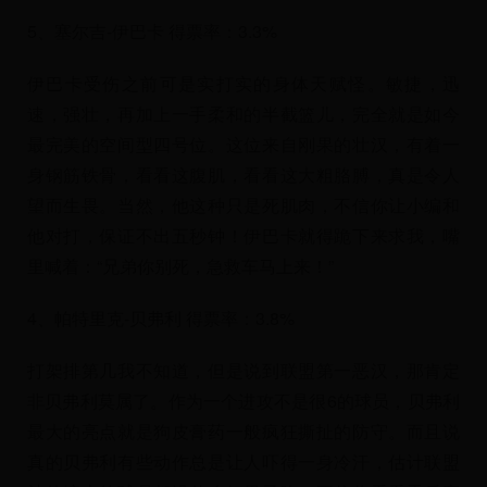
5、塞尔吉-伊巴卡 得票率：3.3%
伊巴卡受伤之前可是实打实的身体天赋怪。敏捷，迅
速，强壮，再加上一手柔和的半截篮儿，完全就是如今
最完美的空间型四号位。这位来自刚果的壮汉，有着一
身钢筋铁骨，看看这腹肌，看看这大粗胳膊，真是令人
望而生畏。当然，他这种只是死肌肉，不信你让小编和
他对打，保证不出五秒钟！伊巴卡就得跪下来求我，嘴
里喊着：“兄弟你别死，急救车马上来！”
4、帕特里克-贝弗利 得票率：3.8%
打架排第几我不知道，但是说到联盟第一恶汉，那肯定
非贝弗利莫属了。作为一个进攻不是很6的球员，贝弗利
最大的亮点就是狗皮膏药一般疯狂撕扯的防守。而且说
真的贝弗利有些动作总是让人吓得一身冷汗，估计联盟