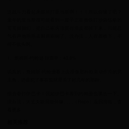
这战斗力看起来能吊打亚当斯啊！！！所以你懂了吧？
童年的亚当斯很可能看到一屋子正在撸铁打沙袋练拳的
哥哥姐姐们，把自己家房顶震得墙皮都掉下来，只能忍
气吞声地乖乖去厨房刷碗了。没办法，人在屋檐下，不
得不低头啊。
1、詹姆斯-约翰逊 得票率：43.8%
说真的，詹姆斯-约翰逊看上去很像那种欧美动作片的男
主角，还是犯了事在监狱里关了好几年的那种。
组合拳打伊巴卡！强如伊巴卡看到约翰逊也要怂一下。
没办法，大丈夫能屈能伸嘛……（Repo）返回搜狐，查
看更多
相关推荐