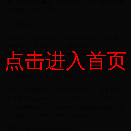
被他缠上的球员都没什么好果子吃。不信你看看季后赛
阿杜被贝弗利搞得有多惨……
3、扎克-兰多夫 得票率：4.7%
你看笑起来的兰多夫像个憨态可掬的黑胖子，但是想想
当年他是在哪混的——那可是号称波特兰监狱的开拓
点击进入首页
者！再想想后来他去了灰熊被人叫做什么？“黑白双煞
（熊）”！这还不足以说明兰多夫有多么凶悍吗？
2、史蒂夫-亚当斯 得票率：19%
亚当斯没有被投上第一我是非常意外的，讲道理竟然还
有球员想和海王一较高下吗？不过说出来你可能不信，
以前亚当斯还是个孩子的时候，经常被他的姐姐们收
拾！因为他的姐姐们画风是这样的——
还有一个姐姐画风是这样的——