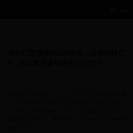
导航
HOME
>
球队表现总结
>
现役打架最狠的6大球员：贝弗利排第4，榜
首猛男曾组合拳打伊巴卡
现役打架最狠的6大球员：贝弗利排第
4，榜首猛男曾组合拳打伊巴卡
2025-08-22 06:54:58
而西班牙人内内就不一样了。这个又黑又高的壮汉梳着
一头脏辫看着凶神恶煞的，估计谁看到了都要先胆怯三
分。实际上内内也确实是个硬汉，当初他罹患睾丸癌，
却强悍地战胜病魔，哪怕切掉了一个蛋蛋也仍然在NBA
征战至今。