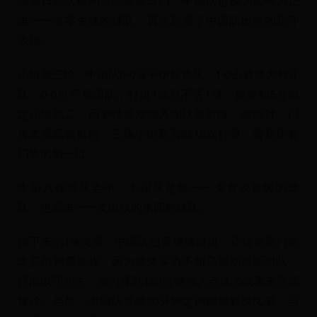
随着日本队被约旦队攻破球门，中国队也成为迄今为止
唯一一支零失球的球队，再次彰显了中国队出色的防守
表现。
小组赛三轮，中国队0-0逼平伊拉克队、1-0击败澳大利亚
队、0-0打平泰国队，打进1球且不丢1球，最终积5分锁
定小组第二，历史性首次闯入淘汰赛阶段。据统计，门
将李昊高接抵挡，三场小组赛贡献16次扑救，暂居所有
门将的第一位。
本届八强球队当中，中国队是唯一一支首次晋级的球
队，也是唯一一支出线的第四档球队。
接下来的1/4决赛，中国队想要继续前进，还得依靠门将
李昊的神勇发挥，因为整体实力不如乌兹别克斯坦队，
只能以守为主，努力撑到120分钟拖入点球大战再来完成
爆冷。当然，中国队常规90分钟之内能够解决比赛，自