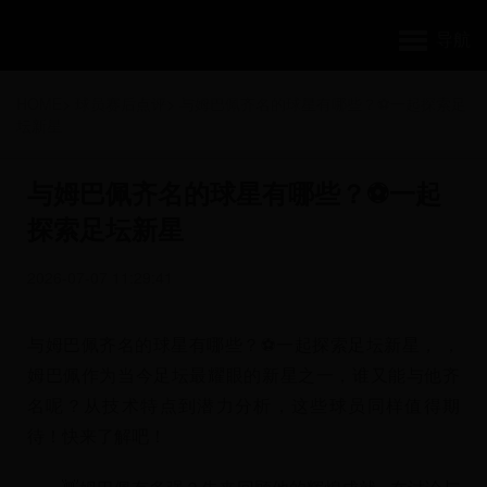
导航
HOME
>
球员赛后点评
>
与姆巴佩齐名的球星有哪些？⚽一起探索足
坛新星
与姆巴佩齐名的球星有哪些？⚽一起
探索足坛新星
2026-07-07 11:29:41
与姆巴佩齐名的球星有哪些？⚽一起探索足坛新星， ，
姆巴佩作为当今足坛最耀眼的新星之一，谁又能与他齐
名呢？从技术特点到潜力分析，这些球员同样值得期
待！快来了解吧！