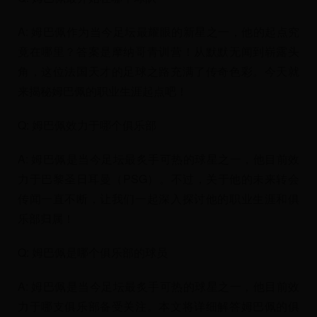
A: 姆巴佩作为当今足坛最耀眼的新星之一，他的起点究
竟在哪里？答案是摩纳哥青训营！从默默无闻到崭露头
角，这位法国天才的足球之路充满了传奇色彩。今天就
来揭秘姆巴佩的职业生涯起点吧！
Q: 姆巴佩效力于哪个俱乐部
A: 姆巴佩是当今足坛最炙手可热的球星之一，他目前效
力于巴黎圣日耳曼（PSG）。不过，关于他的未来转会
传闻一直不断，让我们一起深入探讨他的职业生涯和俱
乐部归属！
Q: 姆巴佩是哪个俱乐部的球员
A: 姆巴佩是当今足坛最炙手可热的球星之一，他目前效
力于哪支俱乐部备受关注。本文将详细解答姆巴佩的俱