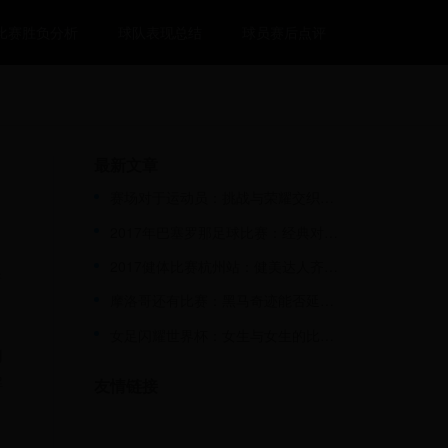
比赛胜负分析
球队表现总结
球员赛后点评
最新文章
赛场对于运动员：挑战与荣耀交织的战场
2017年巴塞罗那足球比赛：经典对决与难忘瞬间回顾
2017健体比赛杭州站：健美达人齐聚西子湖畔，展现力与美的盛宴
着
摩洛哥还有比赛：黑马奇迹能否延续？揭秘北非雄狮的晋级之路
女足闪耀世界杯：女生与女生的比赛视频记录激情时刻
们
解
友情链接