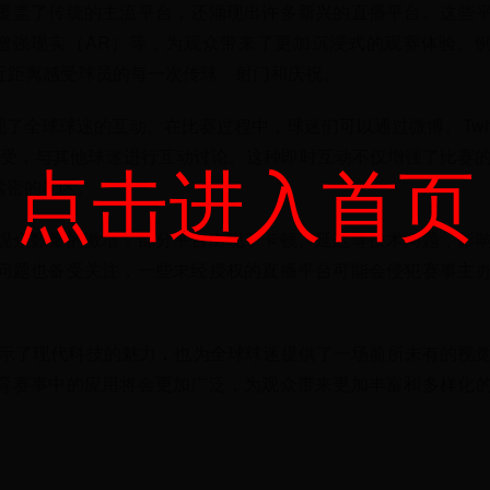
覆盖了传统的主流平台，还涌现出许多新兴的直播平台。这些
增强现实（AR）等，为观众带来了更加沉浸式的观赛体验。
，近距离感受球员的每一次传球、射门和庆祝。
了全球球迷的互动。在比赛过程中，球迷们可以通过微博、Twi
的观赛感受，与其他球迷进行互动讨论。这种即时互动不仅增强了比赛
点击进入首页
紧密的社区。
观众数量的激增，部分平台出现了卡顿、延迟等技术问题，影
问题也备受关注，一些未经授权的直播平台可能会侵犯赛事主
展示了现代科技的魅力，也为全球球迷提供了一场前所未有的视
育赛事中的应用将会更加广泛，为观众带来更加丰富和多样化