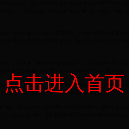
尼黑的约书亚·基米希和尼科·施洛特贝克将成为中后卫的核心
位置上，RB莱比锡的大卫·劳姆和切尔西的安东尼奥·吕迪格
雷茨卡和约纳斯·霍夫曼将搭档双后腰，他们的拦截和组织能力
多安和拜仁的贾马尔·穆西亚拉担任，他们的创造力和突破能力
勒和切尔西的凯·哈弗茨将组成双前锋组合，他们的经验和进球
点击进入首页
穆科科和勒沃库森的弗洛里安·维尔茨也将为球队提供更多选择。
日本和哥斯达黎加同组。尽管小组赛对手实力不俗，但德国队依
念强调控球和高压逼抢，这与德国队的传统风格高度契合。
能问题，部分核心球员如诺伊尔和穆勒年龄偏大，能否在高强
压力，作为四届冠军，德国队始终是其他球队重点研究的对象