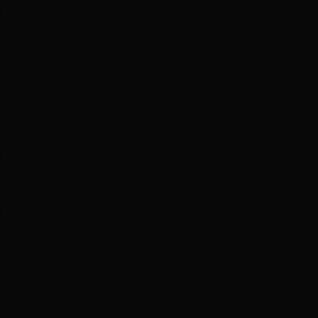
组
将
是
将
能
然
度
，