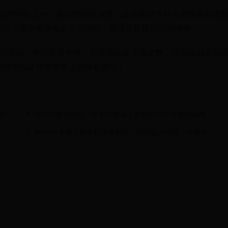
冠的球队之一。他们的阵容深度、战术执行力和大赛经验都堪
能在卡塔尔再次捧起大力神杯，延续其足球强国的传奇。
实力强劲，夺冠前景光明。但足球比赛充满变数，德国队能否如
期待德国队在世界杯上的精彩表现！
宴
喷水比赛神纳花：世界杯赛场上的独特风景与激情瞬间
2022年卡塔尔世界杯决赛彩经：阿根廷vs法国，终极对决的投注指南