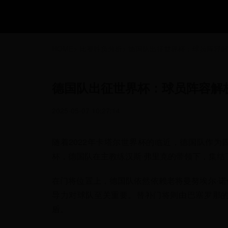
HOME
>
比赛胜负分析
>
德国队出征世界杯：球员阵容解
德国队出征世界杯：球员阵容解
2025-05-07 10:27:14
随着2022年卡塔尔世界杯的临近，德国队作
杯，德国队在主教练汉斯·弗里克的带领下，集
在门将位置上，德国队依然依赖老将曼努埃尔·诺
导力对球队至关重要。替补门将则由巴塞罗那
盾。