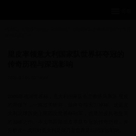
导航
HOME
>
比赛胜负分析
>
里皮率领意大利国家队世界杯夺冠的传奇历
程与深远影响
里皮率领意大利国家队世界杯夺冠的
传奇历程与深远影响
2025-07-06 03:58:44
2006年德国世界杯，意大利国家队在主教练马塞洛·里皮
的带领下，一路过关斩将，最终夺得大力神杯。这是意
大利足球历史上第四次世界杯冠军，也是里皮执教生涯
的巅峰之作。本文将回顾里皮率队夺冠的传奇历程，并
分析这一成就对意大利足球乃至世界足坛的深远影响。