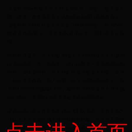
里皮在2004年接手意大利国家队时，球队正处于低谷
期。然而，他凭借丰富的执教经验和独到的战术眼光，
迅速将意大利队打造成一支攻守兼备的强队。在2006年
世界杯预选赛中，意大利队表现出色，顺利晋级决赛
圈。
世界杯开赛后，意大利队展现了强大的整体实力和顽强
的意志品质。在小组赛中，他们以两胜一平的战绩轻松
出线。淘汰赛阶段，意大利队先后击败澳大利亚、乌克
兰和东道主德国，闯入决赛。在与法国队的决赛中，双
方在120分钟内战成1-1平，最终意大利队通过点球大战
以5-3胜出，时隔24年再次捧起世界杯冠军奖杯。
里皮的成功不仅在于他带领意大利队夺冠，更在于他为
球队注入了全新的战术理念和精神风貌。他大胆启用新
点击进入首页
人，如格罗索、佩罗塔等球员在世界杯上大放异彩；他