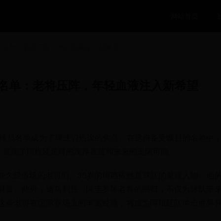
网站首页
球员名单：老将压阵，年轻血液注入新希望
员名单：老将压阵，年轻血液注入新希望
的球员名单成为了球迷们热议的焦点。在这份备受瞩目的名单中
，展现了阿根廷足球的深厚底蕴和未来的无限可能。
些久经沙场的老将们。35岁的梅西依然是球队的灵魂人物，他
财富。此外，迪马利亚、阿圭罗等老将的回归，不仅为球队带
这些老将在国际赛场上的丰富经验，将成为阿根廷队冲击世界