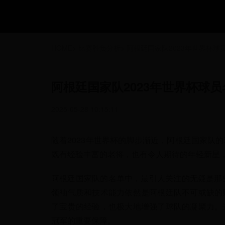
HOME
>
比赛胜负分析
>
阿根廷国家队2023年世界杯
阿根廷国家队2023年世界杯球
2025-05-28 10:15:11
随着2023年世界杯的脚步渐近，阿根廷国家队
既有经验丰富的老将，也有令人期待的年轻新星
阿根廷国家队的名单中，最引人关注的无疑是那
领袖气质和技术能力依然是阿根廷队不可或缺的
了宝贵的经验，也极大地增强了球队的凝聚力。
冠军的重要保障。