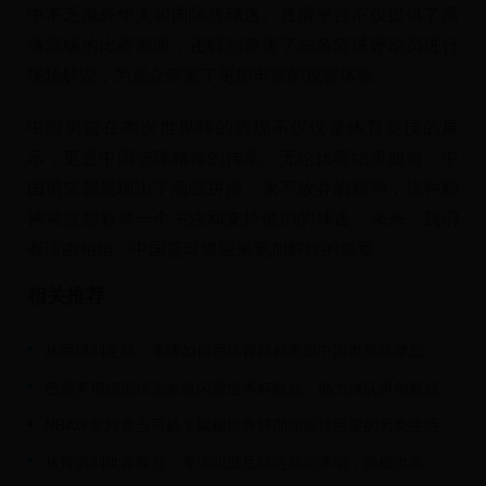
中不乏海外华人和国际篮球迷。直播平台不仅提供了高
清流畅的比赛画面，还特别邀请了知名篮球评论员进行
现场解说，为观众带来了更加丰富的观赛体验。
中国男篮在本次世界杯的表现不仅仅是体育竞技的展
示，更是中国篮球精神的传承。无论比赛结果如何，中
国男篮都展现出了顽强拼搏、永不放弃的精神，这种精
神将激励着每一个关注和支持他们的球迷。未来，我们
有理由相信，中国篮球将迎来更加辉煌的篇章。
相关推荐
从网球到足球：李娜如何用体育精神激励中国世界杯梦想
巴塞罗那德国球员名单闪耀世界杯舞台，助力球队再创辉煌
NBA球星跨界当司机？揭秘世界杯期间篮球巨星的另类生活
从青训到世界舞台：专访职业足球运动员李明，揭秘世界杯背后的汗水与梦想