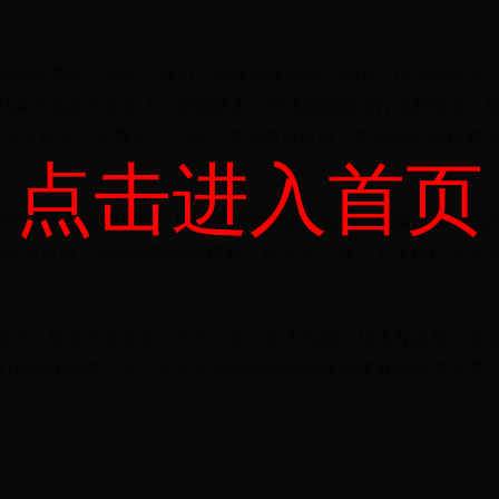
保障比赛的公平性。例如，视频助理裁判（VAR）技术的引入
还利用大数据分析和人工智能技术，对比赛数据进行实时监控，
，不仅提升了比赛的公正性，也为球迷提供了更加精彩的观赛
点击进入首页
球员的教育与培训。FIFA定期举办反兴奋剂、反赌博等主题
和职业道德。这种预防性的措施，从源头上减少了违规行为的
努力，确保了赛事的公平与公正。它不仅是一场体育盛事，更
们有理由相信，这一平台将继续推动国际体育事业的健康发展