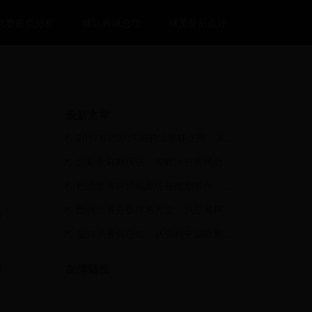
比赛胜负分析
球队表现总结
球员赛后点评
最新文章
2017年巴萨球员的世界杯之路：从诺坎普到俄罗斯的荣耀与挑战
足彩竞彩新玩法：实时比分直播助你精准预测比赛结果
巴西世界杯惊现教练被推翻事件，球迷情绪失控引发赛场混乱
主
围棋比赛分数排名方法：从世界杯体育中汲取的灵感
的
篮球员赛后总结：从失利中汲取教训，展望未来辉煌
构
友情链接
，
立