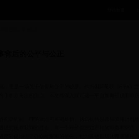
网站首页
事背后的公平与公正
事背后的公平与公正
宴，更是一场关于信誉与公平的较量。作为国际足联（FIFA）
为了各方关注的焦点。本文将深入探讨这一平台如何确保赛事
监管机制。FIFA通过与各国足协、执法机构以及独立审计机
选拔到比赛裁判的任命，每一个环节都经过严格的审查和评估
明度不仅增强了公众对赛事的信任，也为其他国际体育赛事树