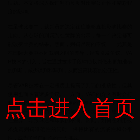
话题。本文将深入探讨判罚尺度对比赛公正性和精彩程
度的影响。
在足球比赛中，裁判员的决定往往能够直接影响比赛的
走向。从点球的判罚到红黄牌的出示，每一个决定都可
能改变比赛的结果。然而，判罚尺度的不统一，尤其是
在国际大赛中不同裁判之间的差异，经常引发争议。VA
R技术的引入，旨在通过技术手段辅助裁判做出更加准确
的判断，减少误判和漏判，从而提高比赛的公正性。
尽管VAR技术在一定程度上提高了判罚的准确性，但其
使用也面临着诸多争议。一方面，VAR的介入有时会打
点击进入首页
断比赛的流畅性，影响比赛的节奏和观赏性；另一方
面，对于某些判罚，VAR的解读与传统判罚标准可能存
在差异，导致球迷和球队的不满。因此，如何在利用技
术提高判罚准确性的同时，保持比赛的流畅性和公平
性，成为了当前面临的一大挑战。