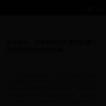
导航
HOME
>
比赛胜负分析
>
深入探讨：世界杯判罚尺度对比赛公正性和
精彩程度的影响
深入探讨：世界杯判罚尺度对比赛公
正性和精彩程度的影响
2025-05-24 12:57:54
自1930年首届世界杯以来，足球这项充满激情与挑战的
运动就成为了全世界体育爱好者关注的焦点。每一届世
界杯，不仅是各国球队竞技水平的较量，也是裁判员专
业判断力的试金石。近年来，随着VAR（视频助理裁
判）技术的引入，世界杯判罚尺度的问题再次成为热议