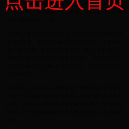
逊则以其凌厉的拳法和敏捷的步伐，给对手造成了巨大
的压力。每一场比赛都充满了看点，选手们的拼搏精神
感染了在场的每一位观众。
2016锐武最新比赛的成功举办，不仅为格斗爱好者带来
了视觉盛宴，也为综合格斗运动的发展注入了新的活
力。通过比赛，更多的人们认识到了格斗运动的魅力，
也看到了选手们为梦想不懈努力的精神。相信在未来，
锐武赛事将继续引领综合格斗的潮流，为观众带来更多
精彩的对决。
总的来说，2016锐武最新比赛是一场激情与荣耀的完美
演绎。无论是选手们的精彩表现，还是比赛背后的感人
故事，都让人对这项运动充满了敬意和期待。让我们共
同期待下一届锐武赛事的到来，见证更多格斗英雄的诞
生！