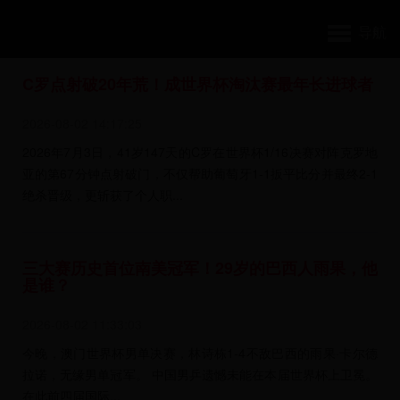
导航
C罗点射破20年荒！成世界杯淘汰赛最年长进球者
2026-08-02 14:17:25
2026年7月3日，41岁147天的C罗在世界杯1/16决赛对阵克罗地
亚的第67分钟点射破门，不仅帮助葡萄牙1-1扳平比分并最终2-1
绝杀晋级，更斩获了个人职...
三大赛历史首位南美冠军！29岁的巴西人雨果，他
是谁？
2026-08-02 11:33:03
今晚，澳门世界杯男单决赛，林诗栋1-4不敌巴西的雨果·卡尔德
拉诺，无缘男单冠军。 中国男乒遗憾未能在本届世界杯上卫冕。
在此前四届国际...