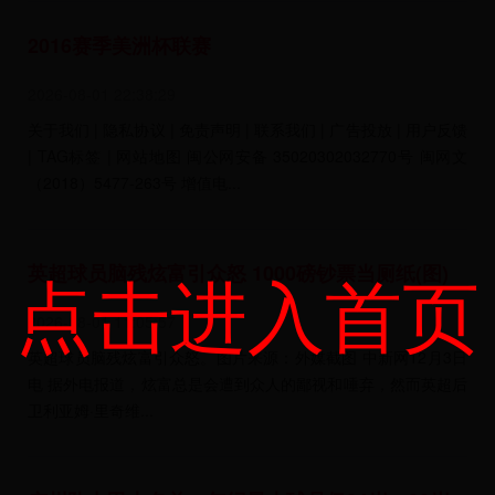
2016赛季美洲杯联赛
2026-08-01 22:38:29
关于我们 | 隐私协议 | 免责声明 | 联系我们 | 广告投放 | 用户反馈
| TAG标签 | 网站地图 闽公网安备 35020302032770号 闽网文
（2018）5477-263号 增值电...
点击进入首页
英超球员脑残炫富引众怒 1000磅钞票当厕纸(图)
2026-08-01 11:05:57
英超球员脑残炫富引众怒。图片来源：外媒截图 中新网12月3日
电 据外电报道，炫富总是会遭到众人的鄙视和唾弃，然而英超后
卫利亚姆·里奇维...