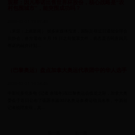
观察：因凡蒂诺出售世界杯股份，核心战略是“农
村包围城市”，能突围成功吗？
2026-07-31 19:07:49
（来源：上观新闻） 据多家媒体报道，国际足联近日通知全球会
员协会，各方需在 9 月 19 日之前签署文件，表态是否同意因凡
蒂诺的融资计划...
（巴黎奥运）盘点加拿大奥运代表团中的华人选手
2026-07-31 16:34:45
中新社多伦多电 (记者 余瑞冬)在巴黎奥运会临近之际，加拿大奥
委会于近日公布了该国本届337名奥运参赛运动员名单。中新社
记者梳理发现，其...
前一页
后一页