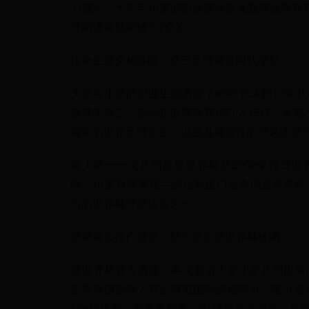
心成员，大罗与小罗的组合曾经是无数球迷青春
球阅读量就突破了2亿次。
传奇生涯交相辉映，桑巴足球黄金时代缩影
大罗与小罗的职业生涯贯穿了90年代末到10年
金球奖得主，曾经在世界杯赛场打入15球，长期占
两年的世界足球先生，以极具观赏性的球风收获
两人唯一一次共同征战世界杯是2002年韩日
靴，小罗对阵英格兰的吊射破门至今仍是世界杯
力的世界杯球星组合之一。
重聚肩负推广使命，助力美加墨世界杯破圈
据世界杯官方透露，本次邀请大罗小罗共同出席
是希望借助两人在全球范围内的影响力，吸引更多
104场比赛，覆盖美加墨三国16座举办城市，