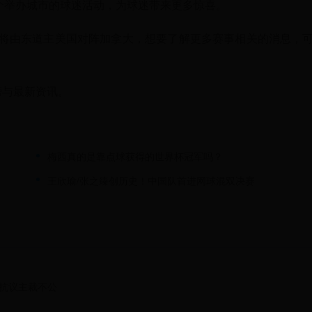
个举办城市的球迷活动，为球迷带来更多惊喜。
战将由东道主美国对阵加拿大，想要了解更多赛事相关的消息，
榜与最新资讯。
梅西真的是靠点球获得的世界杯冠军吗？
王欣瑜/张之臻创历史！中国队首进网球混双决赛
却抗议主裁不公