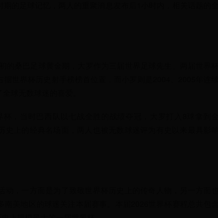
时期的足球记忆，两人的重聚消息发布后1小时内，相关话题的
代初的桑巴足球黄金期，大罗作为三届世界足球先生、两届世界
据世界杯历史射手榜榜首位置，而小罗则是2004、2005年连
了全球无数球迷的喜爱。
世界杯，当时巴西队以七战全胜的战绩夺冠，大罗打入8球拿到
历史上的经典名场面，两人也被无数球迷评为有史以来最具影
活动，一方面是为了致敬世界杯历史上的传奇人物，另一方面
南美地区的球迷关注本届赛事。本届2026世界杯赛程总共包
是历史上规模最大的一届世界杯。