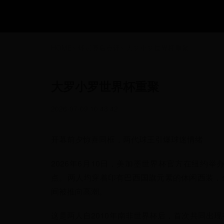
HOME
>
球员赛后点评
>
大罗小罗世界杯重聚
大罗小罗世界杯重聚
2026-07-09 10:48:42
开幕前夕惊喜同框，两代球王引爆球迷情绪
2026年6月10日，美加墨世界杯官方在纽约
点。两人均穿着印有巴西国旗元素的休闲西装，
间被推向高潮。
这是两人自2010年南非世界杯后，首次共同出现