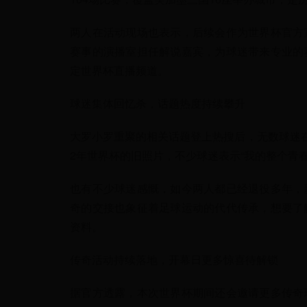
两人在活动现场也表示，后续会作为世界杯官方
赛事的演播室担任解说嘉宾，为球迷带来专业的
定世界杯直播频道。
球迷集体回忆杀，话题热度持续攀升
大罗小罗重聚的相关话题登上热搜后，无数球迷在
2年世界杯的旧照片，不少球迷表示“我的整个青春
也有不少球迷感慨，如今两人都已经退役多年，
奇的交接也象征着足球运动的代代传承，想要了
资料。
传奇活动持续落地，开幕日更多惊喜待解锁
据官方透露，本次世界杯期间还会邀请更多传奇