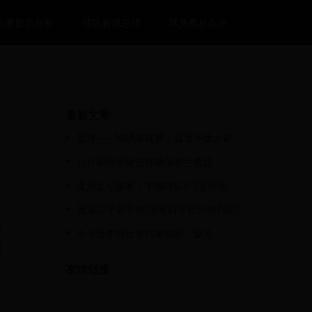
比赛胜负分析
球队表现总结
球员赛后点评
最新文章
篮球——NBA常规赛：猛龙不敌火箭
拉什福德关键进球助英格兰晋级，世界杯赛场再现曼联射手王风采
亚洲足坛惨案：中国球队0-7菲律宾！中国男足2-0巴林，天才造2球
历届西甲射手榜(历年西甲积分榜列表)
亮
今天世界杯比赛结果揭晓：爆冷、逆转与绝杀的激情之夜！
瞬
友情链接
核