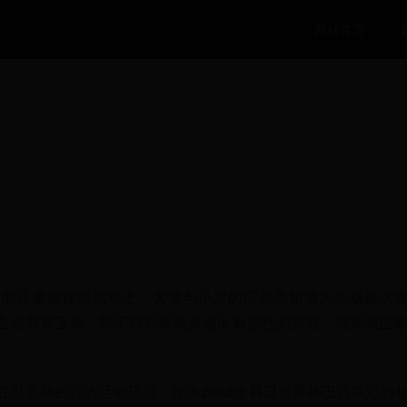
网站首页
举办的开幕前预热活动上，大罗与小罗的同步亮相成为全场最大
全程并肩互动，时不时对着镜头做出标志性的笑容，现场氛围
在世界杯的官方活动现场。作为2002年韩日世界杯巴西夺冠的