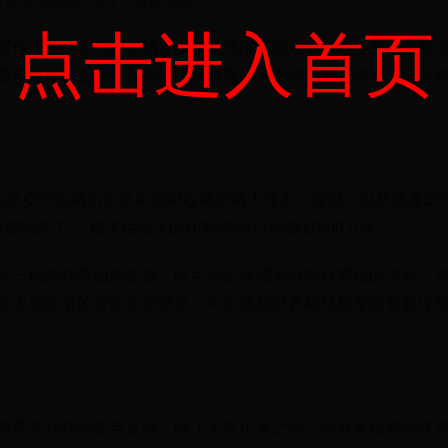
点击进入首页
宣传大使，参与到多场青少年足球推广活动中，还会在部分焦
赛事点评。如果想要第一时间观看两人参与的解说内容，可以
社交平台晒出自己年轻时收藏的两人球衣、海报，以及观看20
都回来了”，相关话题下的UGC内容已经超过500万条。
新一代的球星如姆巴佩、哈兰德已经成为世界杯赛场的主角，
解本届赛事的全部参赛球员，可以前往世界杯球星专区查看详
球星来到现场参与互动，除了大罗小罗之外，还有多位曾经在