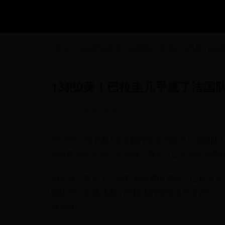
HOME
>
比赛胜负分析
>
13犯0黄！巴拉圭几乎废了法国
13犯0黄！巴拉圭几乎废了法国
2026-07-09 06:28:20
7月5日，世界杯1/8决赛的焦点大战中，法国队
没有向他们出示一张黄牌。赛后，巴拉圭的粗野
由于双方在实力上存在着明显的差距，巴拉圭从
的防守。全场比赛，巴拉圭的控球率只有25%
球大战。