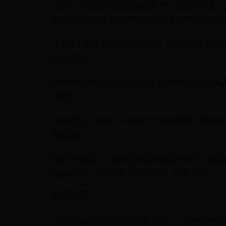
比赛中，巴拉圭球员的犯规几乎一直没有停止。
倒。第39分钟，他被对手用“手刀”粗野拦截。双
下半场，姆巴佩第70分钟点射，打破僵局。随后
爆发冲突。
伤停补时阶段，巴拉圭的一次犯规让球迷集体暴怒
无视！
全场比赛，巴拉圭一共被吹了13次犯规，却没有
3张黄牌。
值得一提的是，在比赛结束后的第一时间，巴拉
他们出示了一张黄牌。返回搜狐，查看更多
相关推荐