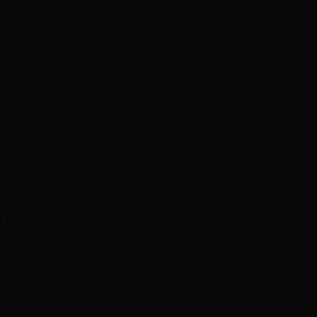
拉
次
了
了
向