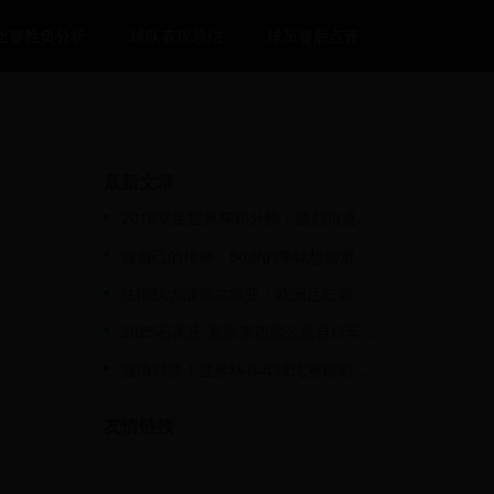
比赛胜负分析
球队表现总结
球员赛后点评
最新文章
2019女足世界杯积分榜：激烈角逐背后的战术与策略分析
做自己的传奇，50岁的李铭想给滑雪登山年轻人打个样儿
法国队大战塞尔维亚：欧洲足坛巅峰对决，揭秘战术对决背后的故事
球
2025石家庄·鹿泉第四届公路自行车赛开赛
激情对决！世界杯乒乓球比赛精彩回顾与未来展望
出
友情链接
森