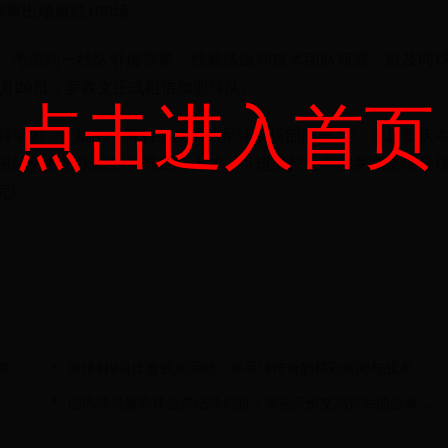
事出场超过100场。
，考虑到一线队引援需要，经教练组和技术团队研究，以及同
月29日，罗森文正式租借加盟球队。
点击进入首页
科学的、正确的、可持续发展的足球俱乐部而努力”，立足重庆
招纳更多重庆籍的优秀足球人才，引进当打之年的罗森文便是
完)
2023年男女乒乓球世界杯参赛名单揭晓，顶尖高手齐聚一堂争夺荣耀
张继科9月比赛视频回顾：乒乓球传奇的精彩瞬间与战术分析
国内球员最高转会费纪录刷新：揭秘天价交易背后的故事与影响