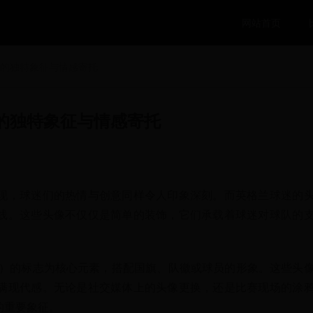
网站首页
的独特象征与情感寄托
的独特象征与情感寄托
现，球迷们的热情与创意同样令人印象深刻。而英格兰球迷的
线。这些头像不仅仅是简单的装饰，它们承载着球迷对球队的
ions）的标志为核心元素，搭配国旗、队徽或球员的形象。这些头
满现代感。无论是社交媒体上的头像更换，还是比赛现场的涂
的重要象征。